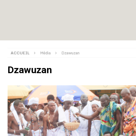
montre
GENRE
[ 05/08/2026 ]
Côte d’Ivoire : le PDCI de Tidjane Th
[ 02/08/2026 ]
Guinée : Mamadi Doumbouya s’offre q
[ 02/08/2026 ]
Une factrice arrêtée après avoir volé u
GENRE
ACCUEIL
Média
Dzawuzan
[ 02/08/2026 ]
Distribution des moustiquaires : La z
Dzawuzan
[ 02/08/2026 ]
La Confédération Africaine de Footbal
[ 01/08/2026 ]
Quatre candidats à la succession d’In
[ 01/08/2026 ]
Bénin : Romuald Wadagni reçoit le mil
[ 31/07/2026 ]
Niger : le FMI débloque une bouffée d
[ 08/08/2026 ]
Épinglé par le « Canard enchaîné », Ba
GOUVERNANCE