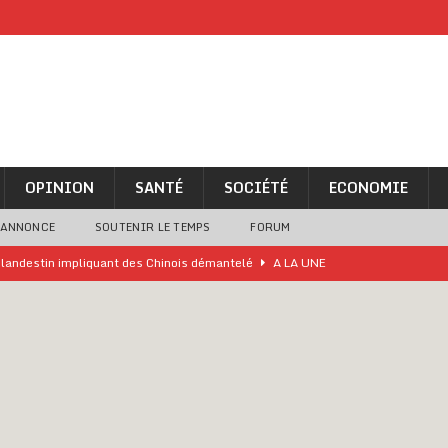
OPINION
SANTÉ
SOCIÉTÉ
ECONOMIE
 ANNONCE
SOUTENIR LE TEMPS
FORUM
o clandestin impliquant des Chinois démantelé
A LA UNE
ne analyse « simpliste et surprenante » de Bola Tinubu
A LA UNE
ivités d’Agbogboza 2026 annulées
A LA UNE
rcer le financement de l’école publique
A LA UNE
es Eléphants de Côte d’Ivoire
A LA UNE
 renforcés pour éviter la triche aux soutiens-gorge sur le contre-la-