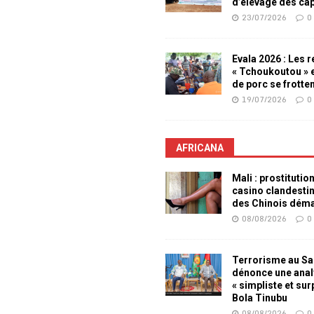
d’élevage des ca
23/07/2026
0
Evala 2026 : Les 
« Tchoukoutou » e
de porc se frotte
19/07/2026
0
AFRICANA
Mali : prostitutio
casino clandesti
des Chinois dém
08/08/2026
0
Terrorisme au Sah
dénonce une ana
« simpliste et su
Bola Tinubu
08/08/2026
0