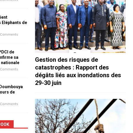
ient
s Eléphants de
 Comments
 PDCI de
nfirme sa
Gestion des risques de
e nationale
catastrophes : Rapport des
 Comments
dégâts liés aux inondations des
29-30 juin
 Doumbouya
jours de
 Comments
BOOK