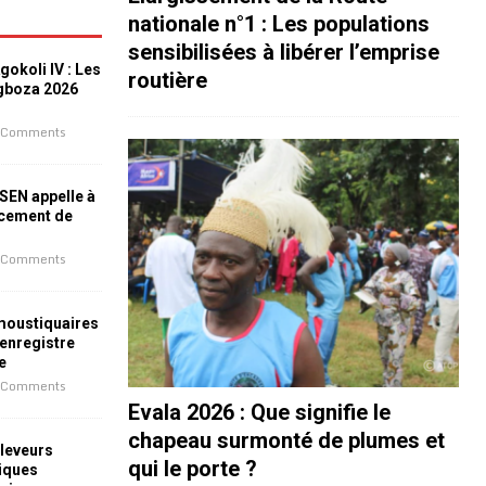
nationale n°1 : Les populations
sensibilisées à libérer l’emprise
okoli IV : Les
routière
ogboza 2026
 Comments
ESEN appelle à
ncement de
 Comments
 moustiquaires
 enregistre
e
 Comments
Evala 2026 : Que signifie le
chapeau surmonté de plumes et
leveurs
qui le porte ?
iques