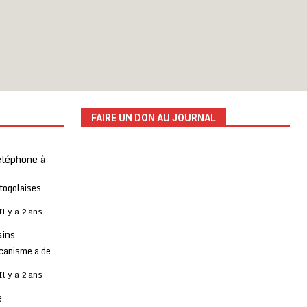
FAIRE UN DON AU JOURNAL
téléphone à
 togolaises
Il y a 2 ans
ains
canisme a de
Il y a 2 ans
e