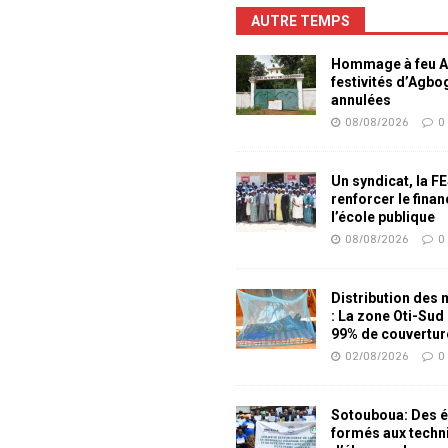
AUTRE TEMPS
Hommage à feu Ag
festivités d’Agb
annulées
08/08/2026
0
Un syndicat, la F
renforcer le fina
l’école publique
08/08/2026
0
Distribution des
: La zone Oti-Sud
99% de couvertur
02/08/2026
0
Sotouboua: Des é
formés aux techn