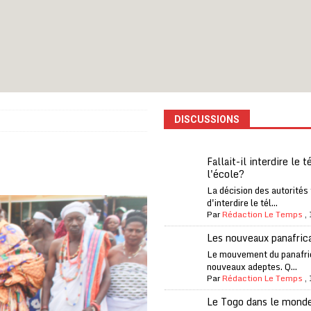
iam confirme sa présence à la fête nationale
A LA UNE
uelques jours de congés en Grèce
A LA UNE
n billet de loterie gagnant que son propriétaire avait envoyé à un proche
DISCUSSIONS
one Oti-Sud enregistre 99% de couverture
A LA UNE
l (CAF) à contre-courant
COOPÉRATION
Fallait-il interdire le 
l'école?
fantino à la tête de la FIFA
A LA UNE
La décision des autorités
liardaire Aliko Dangote
A LA UNE
d'interdire le tél...
Par
Rédaction Le Temps
,
’oxygène financière
ECONOMIE
Les nouveaux panafric
lly Bagayoko visé par une plainte d’une asso anticorruption
Le mouvement du panafri
nouveaux adeptes. Q...
Par
Rédaction Le Temps
,
Le Togo dans le mond