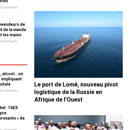
prins
 Comments
revendeurs de
t de la viande
nt les mains
 Comments
n, alcool… un
n impliquant
Le port de Lomé, nouveau pivot
antelé
 Comments
logistique de la Russie en
Afrique de l’Ouest
el : l’AES
lyse
rprenante » de
 Comments