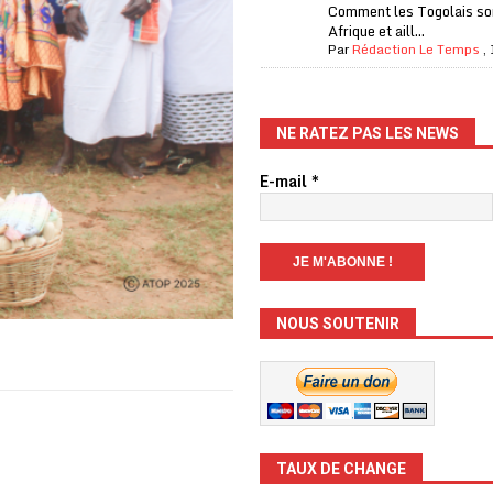
Comment les Togolais son
Afrique et aill...
Par
Rédaction Le Temps
,
NE RATEZ PAS LES NEWS
E-mail
*
NOUS SOUTENIR
TAUX DE CHANGE