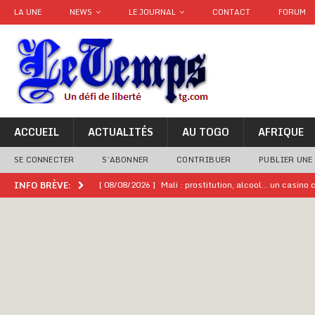
LA UNE
NEWS
LE JOURNAL
CONTACT
FORUM
ACCUEIL
ACTUALITÉS
AU TOGO
AFRIQUE
SE CONNECTER
S’ABONNER
CONTRIBUER
PUBLIER UNE
[ 08/08/2026 ]
Mali : prostitution, alcool… un casin
INFO BRÈVE:
[ 08/08/2026 ]
Terrorisme au Sahel : l’AES dénonce u
[ 08/08/2026 ]
Hommage à feu Agokoli IV : Les fest
[ 08/08/2026 ]
Un syndicat, la FESEN appelle à renfo
[ 05/08/2026 ]
Hervé Renard devient sélectionneur d
[ 05/08/2026 ]
Tour de France Femmes 2026 : contrôles