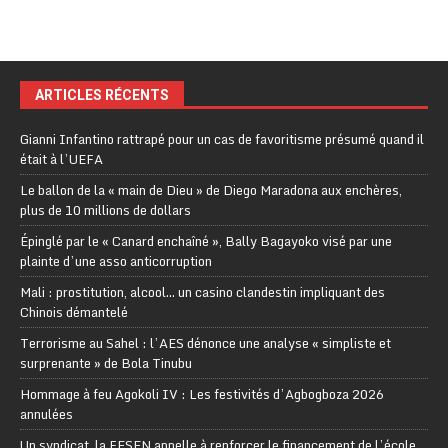
ARTICLES RÉCENTS
Gianni Infantino rattrapé pour un cas de favoritisme présumé quand il
était à l’UEFA
Le ballon de la « main de Dieu » de Diego Maradona aux enchères,
plus de 10 millions de dollars
Épinglé par le « Canard enchaîné », Bally Bagayoko visé par une
plainte d’une asso anticorruption
Mali : prostitution, alcool… un casino clandestin impliquant des
Chinois démantelé
Terrorisme au Sahel : l’AES dénonce une analyse « simpliste et
surprenante » de Bola Tinubu
Hommage à feu Agokoli IV : Les festivités d’Agbogboza 2026
annulées
Un syndicat, la FESEN appelle à renforcer le financement de l’école