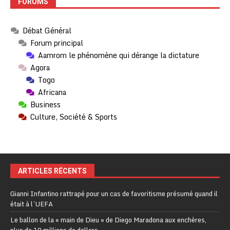
FORUMS
Débat Général
Forum principal
Aamrom le phénomène qui dérange la dictature
Agora
Togo
Africana
Business
Culture, Société & Sports
ARTICLES RÉCENTS
Gianni Infantino rattrapé pour un cas de favoritisme présumé quand il
était à l’UEFA
Le ballon de la « main de Dieu » de Diego Maradona aux enchères,
plus de 10 millions de dollars