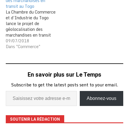
des marchandises en
transit au Togo
La Chambre du Commerce
et d’Industrie du Togo
lance le projet de
géolocalisation des
marchandises en transit
sur le territoire avec la
09/07/2018
technologie GPS. Le
Dans "Commerce"
projet entend lutter
contre la fraude et le
déversement des
marchandises en transit
En savoir plus sur Le Temps
sur le territoire togolais.
La plateforme est gérée
Subscribe to get the latest posts sent to your email.
par la Société des…
Abonnez-vous
SOUTENIR LA RÉDACTION