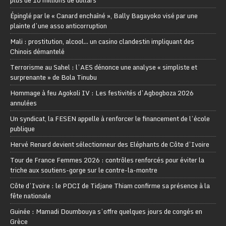
Épinglé par le « Canard enchaîné », Bally Bagayoko visé par une
plainte d’une asso anticorruption
Mali : prostitution, alcool… un casino clandestin impliquant des
Chinois démantelé
Terrorisme au Sahel : l’AES dénonce une analyse « simpliste et
surprenante » de Bola Tinubu
Hommage à feu Agokoli IV : Les festivités d’Agbogboza 2026
annulées
Un syndicat, la FESEN appelle à renforcer le financement de l’école
publique
Hervé Renard devient sélectionneur des Eléphants de Côte d’Ivoire
Tour de France Femmes 2026 : contrôles renforcés pour éviter la
triche aux soutiens-gorge sur le contre-la-montre
Côte d’Ivoire : le PDCI de Tidjane Thiam confirme sa présence à la
fête nationale
Guinée : Mamadi Doumbouya s’offre quelques jours de congés en
Grèce