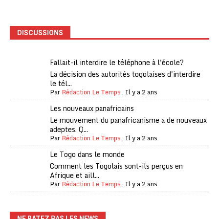
DISCUSSIONS
Fallait-il interdire le téléphone à l'école?
La décision des autorités togolaises d'interdire
le tél...
Par
Rédaction Le Temps
,
Il y a 2 ans
Les nouveaux panafricains
Le mouvement du panafricanisme a de nouveaux
adeptes. Q...
Par
Rédaction Le Temps
,
Il y a 2 ans
Le Togo dans le monde
Comment les Togolais sont-ils perçus en
Afrique et aill...
Par
Rédaction Le Temps
,
Il y a 2 ans
NE RATEZ PAS LES NEWS