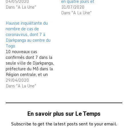
04/05/2020
en quatre jours et
Dans "A La Une"
31/07/2020
Dans "A La Une"
Hausse inquiétante du
nombre de cas de
coronavirus, dont 7 à
Djarkpanga au centre du
Togo
10 nouveaux cas
confirmés dont 7 dans la
seule ville de Djarkpanga,
préfecture du Mô dans la
Région centrale, et un
7ème décès, telles sont
29/04/2020
les informations
Dans "A La Une"
inquiétantes sur le front
du covid-19. Les
nouvelles ne sont pas du
tout bonnes . Depuis la
En savoir plus sur Le Temps
découverte du premier
cas le 6…
Subscribe to get the latest posts sent to your email.