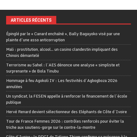
ARTICLES RÉCENTS
Épinglé par le « Canard enchaîné », Bally Bagayoko visé par une
plainte d’une asso anticorruption
Mali : prostitution, alcool… un casino clandestin impliquant des
Chinois démantelé
Terrorisme au Sahel : l’AES dénonce une analyse « simpliste et
surprenante » de Bola Tinubu
Hommage à feu Agokoli IV : Les festivités d’Agbogboza 2026
annulées
Un syndicat, la FESEN appelle à renforcer le financement de l’école
publique
Hervé Renard devient sélectionneur des Eléphants de Côte d’Ivoire
Tour de France Femmes 2026 : contrôles renforcés pour éviter la
triche aux soutiens-gorge sur le contre-la-montre
Côte d’Ivoire : le PDCI de Tidjane Thiam confirme sa présence à la