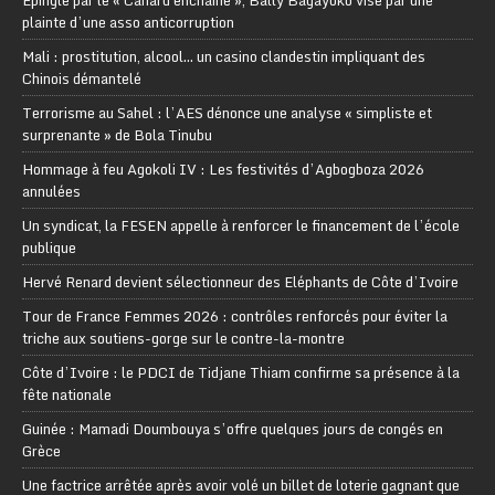
Épinglé par le « Canard enchaîné », Bally Bagayoko visé par une
plainte d’une asso anticorruption
Mali : prostitution, alcool… un casino clandestin impliquant des
Chinois démantelé
Terrorisme au Sahel : l’AES dénonce une analyse « simpliste et
surprenante » de Bola Tinubu
Hommage à feu Agokoli IV : Les festivités d’Agbogboza 2026
annulées
Un syndicat, la FESEN appelle à renforcer le financement de l’école
publique
Hervé Renard devient sélectionneur des Eléphants de Côte d’Ivoire
Tour de France Femmes 2026 : contrôles renforcés pour éviter la
triche aux soutiens-gorge sur le contre-la-montre
Côte d’Ivoire : le PDCI de Tidjane Thiam confirme sa présence à la
fête nationale
Guinée : Mamadi Doumbouya s’offre quelques jours de congés en
Grèce
Une factrice arrêtée après avoir volé un billet de loterie gagnant que