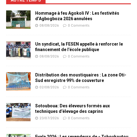
AUTRE TEMPS
Hommage à feu Agokoli IV : Les festivités
d’Agbogboza 2026 annulées
08/08/2026
0 Comments
Un syndicat, la FESEN appelle à renforcer le
financement de l’école publique
08/08/2026
0 Comments
Distribution des moustiquaires : La zone Oti-
Sud enregistre 99% de couverture
02/08/2026
0 Comments
Sotouboua: Des éleveurs formés aux
techniques d’élevage des caprins
23/07/2026
0 Comments
Evala 2026 : Les revendeurs de « Tchoukoutou