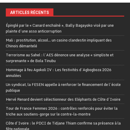
ARTICLES RÉCENTS
Épinglé par le « Canard enchaîné », Bally Bagayoko visé par une
plainte d’une asso anticorruption
Mali : prostitution, alcool… un casino clandestin impliquant des
Chinois démantelé
Terrorisme au Sahel : l’AES dénonce une analyse « simpliste et
surprenante » de Bola Tinubu
Hommage à feu Agokoli IV : Les festivités d’Agbogboza 2026
annulées
Un syndicat, la FESEN appelle à renforcer le financement de l’école
publique
Hervé Renard devient sélectionneur des Eléphants de Côte d’Ivoire
Tour de France Femmes 2026 : contrôles renforcés pour éviter la
triche aux soutiens-gorge sur le contre-la-montre
Côte d’Ivoire : le PDCI de Tidjane Thiam confirme sa présence à la
fête nationale