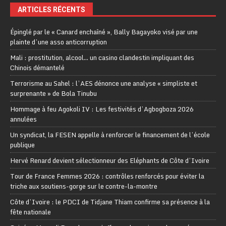
ARTICLES RÉCENTS
Épinglé par le « Canard enchaîné », Bally Bagayoko visé par une
plainte d’une asso anticorruption
Mali : prostitution, alcool… un casino clandestin impliquant des
Chinois démantelé
Terrorisme au Sahel : l’AES dénonce une analyse « simpliste et
surprenante » de Bola Tinubu
Hommage à feu Agokoli IV : Les festivités d’Agbogboza 2026
annulées
Un syndicat, la FESEN appelle à renforcer le financement de l’école
publique
Hervé Renard devient sélectionneur des Eléphants de Côte d’Ivoire
Tour de France Femmes 2026 : contrôles renforcés pour éviter la
triche aux soutiens-gorge sur le contre-la-montre
Côte d’Ivoire : le PDCI de Tidjane Thiam confirme sa présence à la
fête nationale