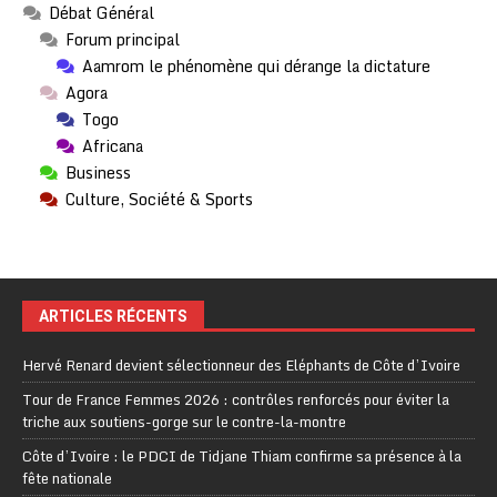
Débat Général
Forum principal
Aamrom le phénomène qui dérange la dictature
Agora
Togo
Africana
Business
Culture, Société & Sports
ARTICLES RÉCENTS
Hervé Renard devient sélectionneur des Eléphants de Côte d’Ivoire
Tour de France Femmes 2026 : contrôles renforcés pour éviter la
triche aux soutiens-gorge sur le contre-la-montre
Côte d’Ivoire : le PDCI de Tidjane Thiam confirme sa présence à la
fête nationale