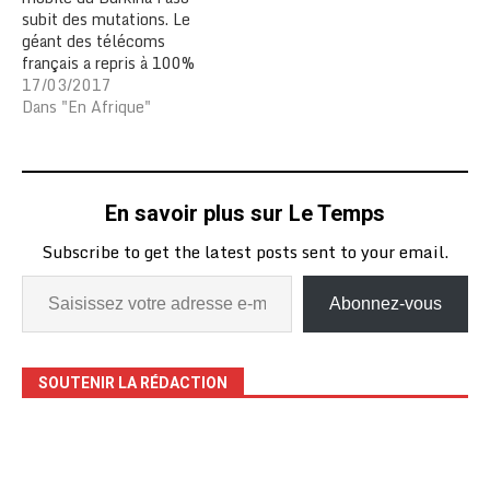
subit des mutations. Le
géant des télécoms
français a repris à 100%
Airtel Burkina sous
17/03/2017
Orange Burkina. Depuis le
Dans "En Afrique"
16 mars 2017,
l’opérateur de téléphonie
mobile Orange Burkina
Faso a officiellement
En savoir plus sur Le Temps
remplacé Airtel Burkina
Faso sur le marché
Subscribe to get the latest posts sent to your email.
télécoms national.
Cette…
Abonnez-vous
SOUTENIR LA RÉDACTION