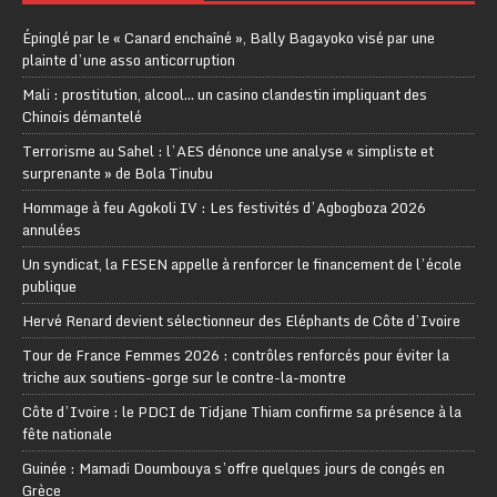
Épinglé par le « Canard enchaîné », Bally Bagayoko visé par une
plainte d’une asso anticorruption
Mali : prostitution, alcool… un casino clandestin impliquant des
Chinois démantelé
Terrorisme au Sahel : l’AES dénonce une analyse « simpliste et
surprenante » de Bola Tinubu
Hommage à feu Agokoli IV : Les festivités d’Agbogboza 2026
annulées
Un syndicat, la FESEN appelle à renforcer le financement de l’école
publique
Hervé Renard devient sélectionneur des Eléphants de Côte d’Ivoire
Tour de France Femmes 2026 : contrôles renforcés pour éviter la
triche aux soutiens-gorge sur le contre-la-montre
Côte d’Ivoire : le PDCI de Tidjane Thiam confirme sa présence à la
fête nationale
Guinée : Mamadi Doumbouya s’offre quelques jours de congés en
Grèce