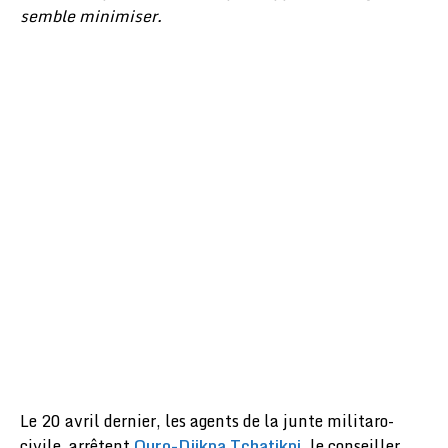
semble minimiser.
Le 20 avril dernier, les agents de la junte militaro-
civile arrêtent
Ouro-Djikpa Tchatikpi
, le conseiller