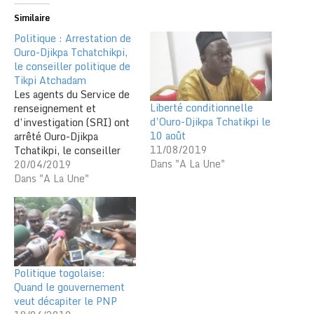
Similaire
Politique : Arrestation de
Ouro-Djikpa Tchatchikpi,
le conseiller politique de
Tikpi Atchadam
Les agents du Service de
Liberté conditionnelle
renseignement et
d’Ouro-Djikpa Tchatikpi le
d’investigation (SRI) ont
10 août
arrêté Ouro-Djikpa
11/08/2019
Tchatikpi, le conseiller
Dans "A La Une"
politique de Tikpi
20/04/2019
Atchadam ce matin à
Dans "A La Une"
Lomé. C’est la troisième
arrestation d’un haut
dirigeant du Parti national
panafricain (PNP) depuis
les dernières
manifestations organisées
Politique togolaise:
par le parti le 13 avril
Quand le gouvernement
dernier. Les argousins de…
veut décapiter le PNP