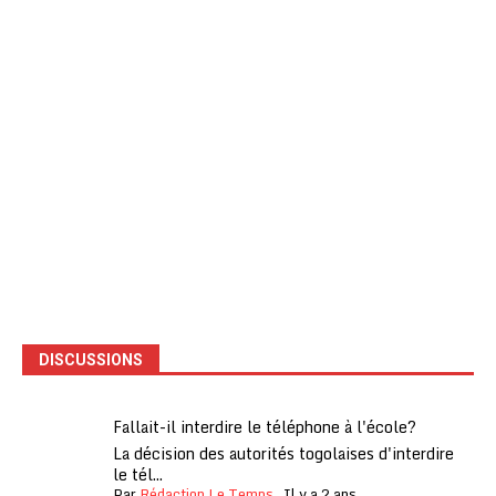
DISCUSSIONS
Fallait-il interdire le téléphone à l'école?
La décision des autorités togolaises d'interdire
le tél...
Par
Rédaction Le Temps
,
Il y a 2 ans