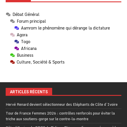
Débat Général
Forum principal
Aamrom le phénomène qui dérange la dictature
Agora
Togo
Africana
Business
Culture, Société & Sports
ARTICLES RÉCENTS
Hervé Renard devient sélectionneur des Eléphants de Côte d’Ivoire
Tour de France Femmes 2026 : contrôles renforcés pour éviter la
triche aux soutiens-gorge sur le contre-la-montre