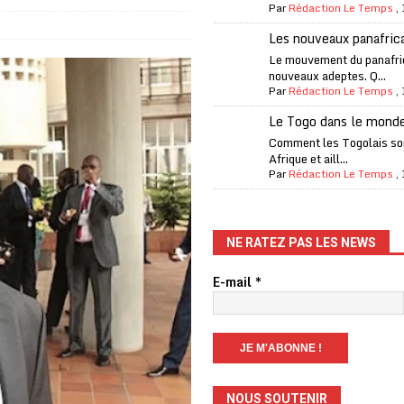
Par
Rédaction Le Temps
,
one Oti-Sud enregistre 99% de couverture
A LA UNE
Les nouveaux panafric
l (CAF) à contre-courant
COOPÉRATION
Le mouvement du panafri
nouveaux adeptes. Q...
fantino à la tête de la FIFA
A LA UNE
Par
Rédaction Le Temps
,
liardaire Aliko Dangote
A LA UNE
Le Togo dans le mond
’oxygène financière
ECONOMIE
Comment les Togolais son
Afrique et aill...
 l’Italie et de l’AC Milan, est mort à 66 ans
A LA UNE
Par
Rédaction Le Temps
,
 son trophée de la Coupe du monde
MONDE
és
A LA UNE
NE RATEZ PAS LES NEWS
EFA menace à «l’unanimité» d’un boycott des Coupes du monde
E-mail
*
 Amnesty International exige une enquête
A LA UNE
es Eléphants de Côte d’Ivoire
A LA UNE
NOUS SOUTENIR