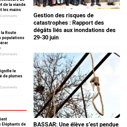
t de la viande
nt les mains
Gestion des risques de
 Comments
catastrophes : Rapport des
dégâts liés aux inondations des
 la Route
29-30 juin
es populations
bérer
e
 Comments
ignifie le
é de plumes
 Comments
ient
BASSAR: Une élève s’est pendue
s Eléphants de