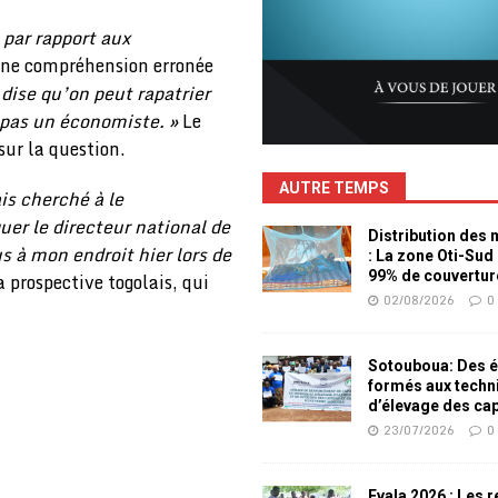
 par rapport aux
 une compréhension erronée
dise qu’on peut rapatrier
 pas un économiste. »
Le
sur la question.
AUTRE TEMPS
is cherché à le
uer le directeur national de
Distribution des
s à mon endroit hier lors de
: La zone Oti-Sud
99% de couvertur
a prospective togolais, qui
02/08/2026
0
Sotouboua: Des é
formés aux techn
d’élevage des ca
23/07/2026
0
Evala 2026 : Les 