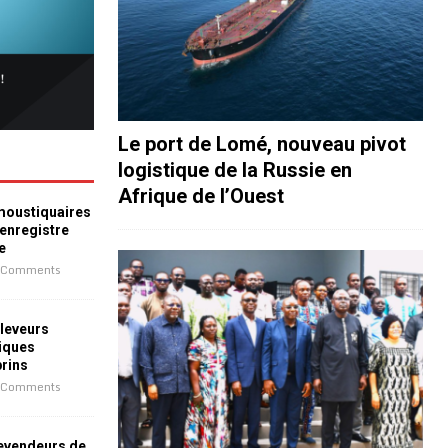
Le port de Lomé, nouveau pivot
logistique de la Russie en
Afrique de l’Ouest
 moustiquaires
 enregistre
e
 Comments
leveurs
iques
prins
 Comments
revendeurs de