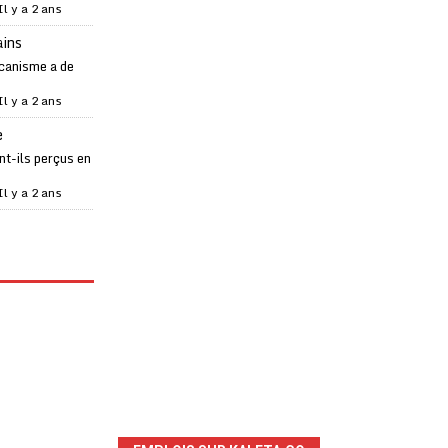
Il y a 2 ans
ains
canisme a de
Il y a 2 ans
e
t-ils perçus en
Il y a 2 ans