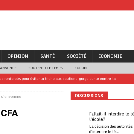
OPINION
SANTÉ
SOCIÉTÉ
ECONOMIE
 ANNONCE
SOUTENIR LE TEMPS
FORUM
 renforcés pour éviter la triche aux soutiens-gorge sur le contre-la-
A s’envenime
DISCUSSIONS
iam confirme sa présence à la fête nationale
A LA UNE
uelques jours de congés en Grèce
A LA UNE
c CFA
Fallait-il interdire le 
l'école?
n billet de loterie gagnant que son propriétaire avait envoyé à un proche
La décision des autorités
d'interdire le tél...