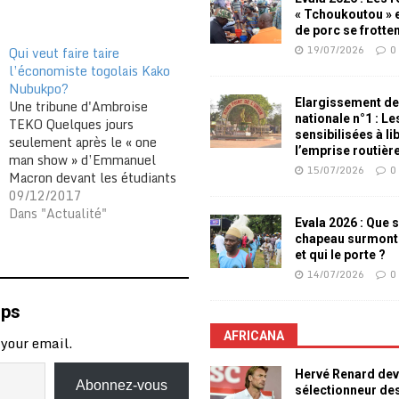
« Tchoukoutou » e
de porc se frotte
19/07/2026
0
Qui veut faire taire
l’économiste togolais Kako
Nubukpo?
Elargissement de
Une tribune d'Ambroise
nationale n°1 : L
TEKO Quelques jours
sensibilisées à li
seulement après le « one
l’emprise routièr
man show » d’Emmanuel
15/07/2026
0
Macron devant les étudiants
burkinabè à l’université
09/12/2017
Joseph Ki-Zerbo de
Dans "Actualité"
Evala 2026 : Que s
Ouagadougou, le masque de
chapeau surmont
la duplicité du discours
et qui le porte ?
officiel tombe. En effet, « il
14/07/2026
0
n’y a plus de politique
africaine de la France »
mps
affirmait le nouveau locataire
de…
AFRICANA
 your email.
Hervé Renard dev
Abonnez-vous
sélectionneur de