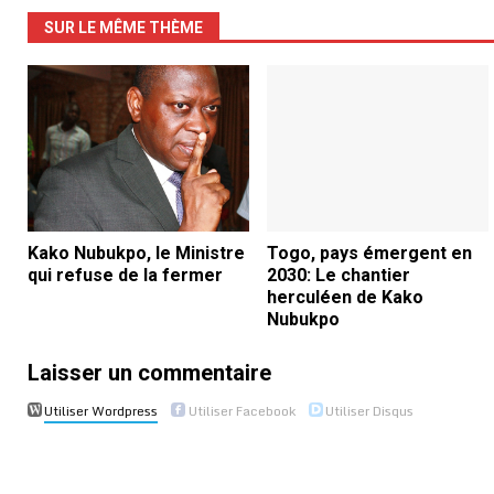
SUR LE MÊME THÈME
Kako Nubukpo, le Ministre
Togo, pays émergent en
qui refuse de la fermer
2030: Le chantier
herculéen de Kako
Nubukpo
Laisser un commentaire
Utiliser Wordpress
Utiliser Facebook
Utiliser Disqus