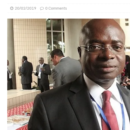
[ 02/08/2026 ]
Distribution des moustiquaires : La z
20/02/2019
0 Comments
[ 02/08/2026 ]
La Confédération Africaine de Footbal
[ 01/08/2026 ]
Quatre candidats à la succession d’In
[ 01/08/2026 ]
Bénin : Romuald Wadagni reçoit le mil
[ 31/07/2026 ]
Niger : le FMI débloque une bouffée d
[ 31/07/2026 ]
Franco Baresi, légendaire défenseur de
[ 31/07/2026 ]
Benjamin Mendy a vendu aux enchères
[ 31/07/2026 ]
Bénin : les membres du Sénat install
[ 31/07/2026 ]
Projet d’investisseurs à la Fifa: l’U
BUSINESS
[ 30/07/2026 ]
Mali : au moins 19 soldats exécutés,
[ 05/08/2026 ]
Hervé Renard devient sélectionneur d