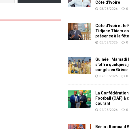
Côte d’Ivoire
05/08/2026
0
Côte d’Ivoire : le
Tidjane Thiam co
présence à la fêt
05/08/2026
0
Guinée : Mamadi
s’offre quelques 
congés en Grèce
02/08/2026
0
La Confédération
Football (CAF) à 
courant
02/08/2026
0
Bénin : Romuald