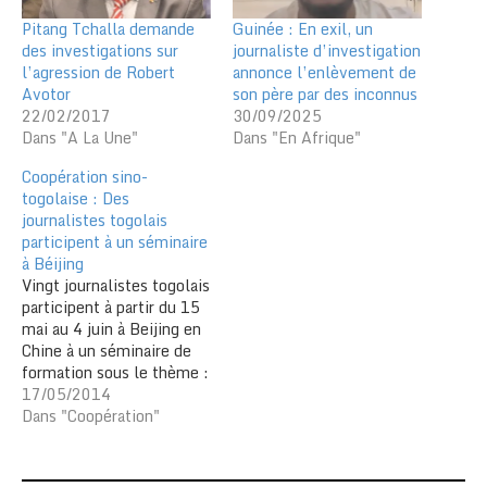
Pitang Tchalla demande
Guinée : En exil, un
des investigations sur
journaliste d’investigation
l’agression de Robert
annonce l’enlèvement de
Avotor
son père par des inconnus
22/02/2017
30/09/2025
Dans "A La Une"
Dans "En Afrique"
Coopération sino-
togolaise : Des
journalistes togolais
participent à un séminaire
à Béijing
Vingt journalistes togolais
participent à partir du 15
mai au 4 juin à Beijing en
Chine à un séminaire de
formation sous le thème :
« Concrétisation d’un rêve
17/05/2014
commun ». La formation
Dans "Coopération"
regroupe les
représentants des médias
publics et privés ainsi que