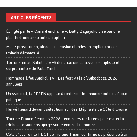
ARTICLES RÉCENTS
Épinglé par le « Canard enchaîné », Bally Bagayoko visé par une
plainte d’une asso anticorruption
Mali : prostitution, alcool… un casino clandestin impliquant des
Chinois démantelé
Terrorisme au Sahel : l’AES dénonce une analyse « simpliste et
surprenante » de Bola Tinubu
Hommage à feu Agokoli IV : Les festivités d’Agbogboza 2026
annulées
Un syndicat, la FESEN appelle à renforcer le financement de l’école
publique
Hervé Renard devient sélectionneur des Eléphants de Côte d’Ivoire
Tour de France Femmes 2026 : contrôles renforcés pour éviter la
triche aux soutiens-gorge sur le contre-la-montre
Côte d’Ivoire : le PDCI de Tidjane Thiam confirme sa présence à la