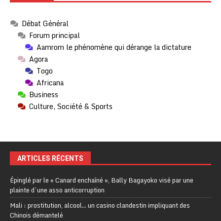
Débat Général
Forum principal
Aamrom le phénomène qui dérange la dictature
Agora
Togo
Africana
Business
Culture, Société & Sports
ARTICLES RÉCENTS
Épinglé par le « Canard enchaîné », Bally Bagayoko visé par une
plainte d’une asso anticorruption
Mali : prostitution, alcool… un casino clandestin impliquant des
Chinois démantelé