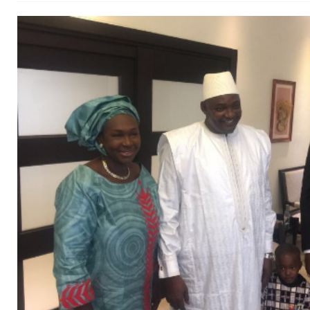
[ 02/08/2026 ]
Distribution des moustiquaires : La z
[ 02/08/2026 ]
La Confédération Africaine de Footbal
[ 01/08/2026 ]
Quatre candidats à la succession d’In
[ 01/08/2026 ]
Bénin : Romuald Wadagni reçoit le mil
[ 31/07/2026 ]
Niger : le FMI débloque une bouffée d
[ 31/07/2026 ]
Franco Baresi, légendaire défenseur de
[ 31/07/2026 ]
Benjamin Mendy a vendu aux enchères
[ 31/07/2026 ]
Bénin : les membres du Sénat install
[ 31/07/2026 ]
Projet d’investisseurs à la Fifa: l’U
BUSINESS
[ 30/07/2026 ]
Mali : au moins 19 soldats exécutés,
[ 05/08/2026 ]
Hervé Renard devient sélectionneur d