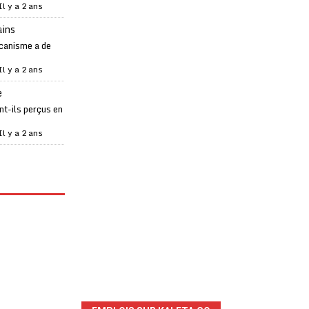
Il y a 2 ans
ains
canisme a de
Il y a 2 ans
e
t-ils perçus en
Il y a 2 ans