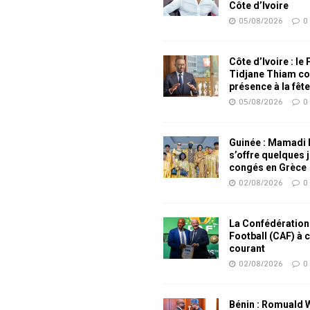
Côte d’Ivoire
05/08/2026
0
Côte d’Ivoire : le
Tidjane Thiam co
présence à la fêt
05/08/2026
0
Guinée : Mamadi
s’offre quelques 
congés en Grèce
02/08/2026
0
La Confédération
Football (CAF) à 
courant
02/08/2026
0
Bénin : Romuald