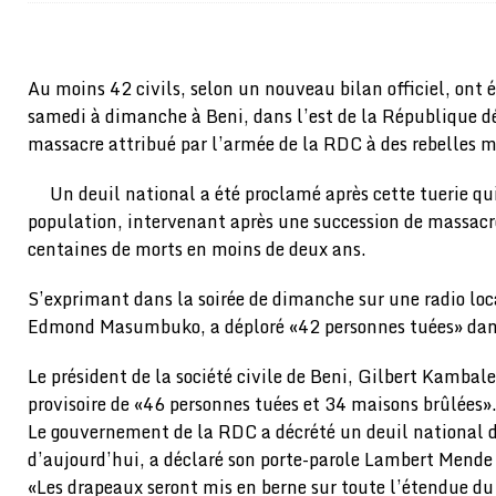
[ 02/08/2026 ]
Distribution des moustiquaires : La z
[ 02/08/2026 ]
La Confédération Africaine de Footbal
Au moins 42 civils, selon un nouveau bilan officiel, ont é
[ 01/08/2026 ]
Quatre candidats à la succession d’In
samedi à dimanche à Beni, dans l’est de la République 
[ 01/08/2026 ]
Bénin : Romuald Wadagni reçoit le mil
massacre attribué par l’armée de la RDC à des rebelles
[ 31/07/2026 ]
Niger : le FMI débloque une bouffée d
Un deuil national a été proclamé après cette tuerie qui
[ 31/07/2026 ]
Franco Baresi, légendaire défenseur de
population, intervenant après une succession de massacre
centaines de morts en moins de deux ans.
[ 31/07/2026 ]
Benjamin Mendy a vendu aux enchères
[ 31/07/2026 ]
Bénin : les membres du Sénat install
S’exprimant dans la soirée de dimanche sur une radio loca
[ 31/07/2026 ]
Projet d’investisseurs à la Fifa: l’U
Edmond Masumbuko, a déploré «42 personnes tuées» dan
BUSINESS
Le président de la société civile de Beni, Gilbert Kambal
[ 30/07/2026 ]
Mali : au moins 19 soldats exécutés,
provisoire de «46 personnes tuées et 34 maisons brûlées»
Le gouvernement de la RDC a décrété un deuil national de 
[ 05/08/2026 ]
Hervé Renard devient sélectionneur d
d’aujourd’hui, a déclaré son porte-parole Lambert Mende 
«Les drapeaux seront mis en berne sur toute l’étendue du p