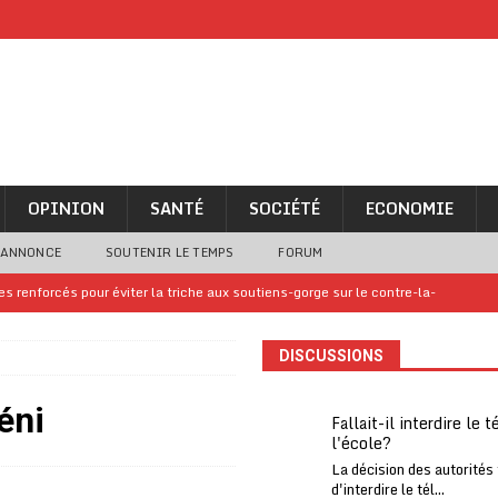
OPINION
SANTÉ
SOCIÉTÉ
ECONOMIE
 ANNONCE
SOUTENIR LE TEMPS
FORUM
 renforcés pour éviter la triche aux soutiens-gorge sur le contre-la-
DISCUSSIONS
iam confirme sa présence à la fête nationale
A LA UNE
uelques jours de congés en Grèce
A LA UNE
éni
Fallait-il interdire le 
l'école?
n billet de loterie gagnant que son propriétaire avait envoyé à un proche
La décision des autorités
d'interdire le tél...