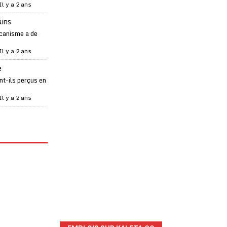
Il y a 2 ans
ains
canisme a de
Il y a 2 ans
e
t-ils perçus en
Il y a 2 ans