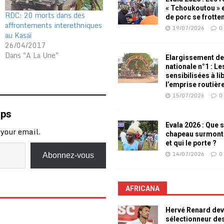
« Tchoukoutou » e
RDC: 20 morts dans des
de porc se frotte
affrontements interethniques
19/07/2026
0
au Kasaï
26/04/2017
Dans "A La Une"
Elargissement de
nationale n°1 : L
sensibilisées à li
l’emprise routièr
15/07/2026
0
mps
Evala 2026 : Que s
 your email.
chapeau surmont
et qui le porte ?
14/07/2026
0
Abonnez-vous
AFRICANA
Hervé Renard dev
sélectionneur de