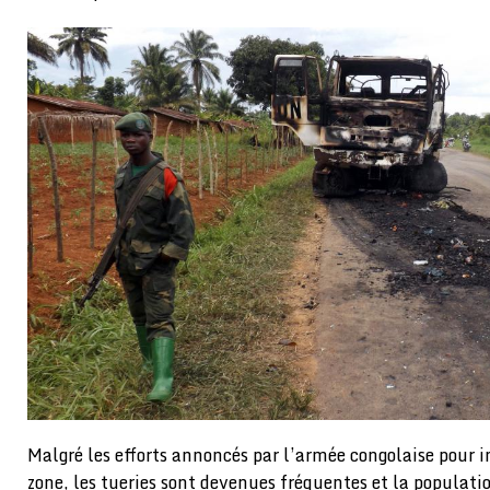
Malgré les efforts annoncés par l’armée congolaise pour i
zone, les tueries sont devenues fréquentes et la populati