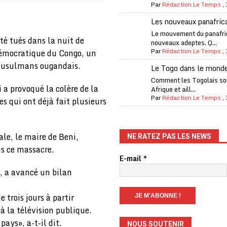
Par
Rédaction Le Temps
,
one Oti-Sud enregistre 99% de couverture
A LA UNE
Les nouveaux panafric
l (CAF) à contre-courant
COOPÉRATION
Le mouvement du panafri
té tués dans la nuit de
nouveaux adeptes. Q...
fantino à la tête de la FIFA
A LA UNE
Par
Rédaction Le Temps
,
démocratique du Congo, un
liardaire Aliko Dangote
A LA UNE
 musulmans ougandais.
Le Togo dans le mond
’oxygène financière
ECONOMIE
Comment les Togolais son
 a provoqué la colère de la
Afrique et aill...
 l’Italie et de l’AC Milan, est mort à 66 ans
A LA UNE
Par
Rédaction Le Temps
,
s qui ont déjà fait plusieurs
 son trophée de la Coupe du monde
MONDE
és
A LA UNE
le, le maire de Beni,
NE RATEZ PAS LES NEWS
EFA menace à «l’unanimité» d’un boycott des Coupes du monde
s ce massacre.
E-mail
*
e, a avancé un bilan
 Amnesty International exige une enquête
A LA UNE
.
trois jours à partir
es Eléphants de Côte d’Ivoire
A LA UNE
à la télévision publique.
ays», a-t-il dit.
NOUS SOUTENIR