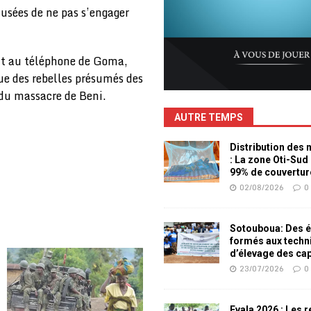
usées de ne pas s’engager
nt au téléphone de Goma,
ue des rebelles présumés des
 du massacre de Beni.
AUTRE TEMPS
Distribution des
: La zone Oti-Sud
99% de couvertur
02/08/2026
0
Sotouboua: Des é
formés aux techn
d’élevage des ca
23/07/2026
0
Evala 2026 : Les 