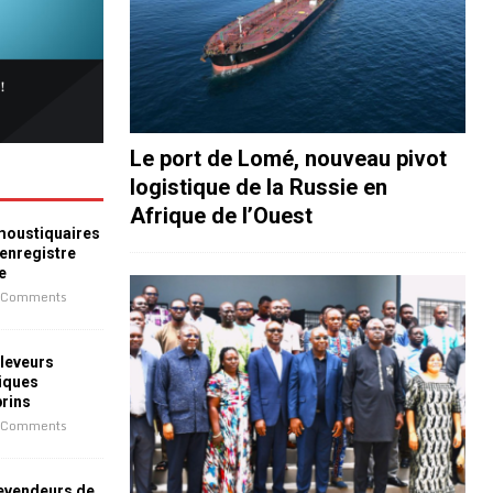
Le port de Lomé, nouveau pivot
logistique de la Russie en
Afrique de l’Ouest
 moustiquaires
 enregistre
e
 Comments
leveurs
iques
prins
 Comments
revendeurs de