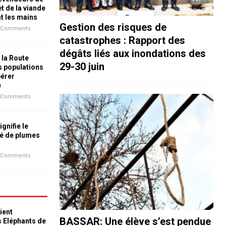
t de la viande
nt les mains
Gestion des risques de
 Comments
catastrophes : Rapport des
dégâts liés aux inondations des
 la Route
29-30 juin
es populations
bérer
e
 Comments
ignifie le
é de plumes
 Comments
ient
BASSAR: Une élève s’est pendue
s Eléphants de