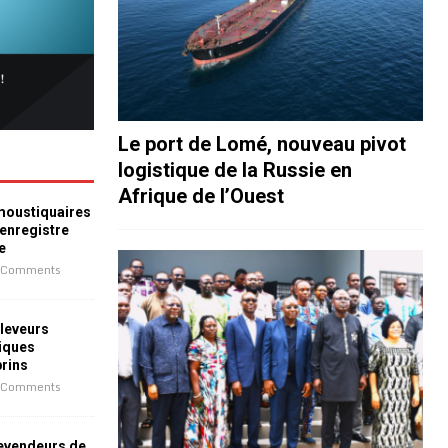
Le port de Lomé, nouveau pivot
logistique de la Russie en
Afrique de l’Ouest
 moustiquaires
 enregistre
e
 Comments
leveurs
iques
prins
 Comments
revendeurs de