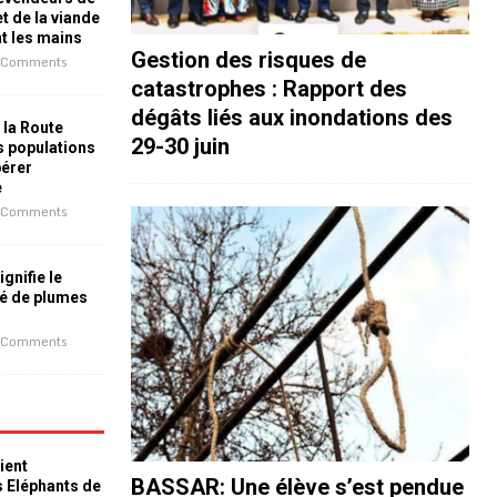
t de la viande
nt les mains
Gestion des risques de
 Comments
catastrophes : Rapport des
dégâts liés aux inondations des
 la Route
29-30 juin
es populations
bérer
e
 Comments
ignifie le
é de plumes
 Comments
ient
BASSAR: Une élève s’est pendue
s Eléphants de