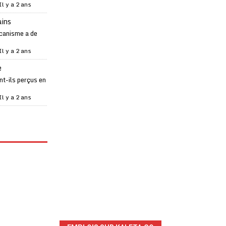
Il y a 2 ans
ains
canisme a de
Il y a 2 ans
e
t-ils perçus en
Il y a 2 ans