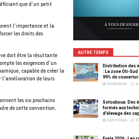
éficiant que d’un petit
gnent l’importance et la
orcer les droits des
AUTRE TEMPS
ve doit être la résultante
compte les exigences d’un
Distribution des
namique, capable de créer la
: La zone Oti-Sud
r l’amélioration de leurs
99% de couvertur
02/08/2026
0
donnent les six prochains
Sotouboua: Des é
adre de cette convention.
formés aux techn
d’élevage des ca
23/07/2026
0
Evala 2026 : Les 