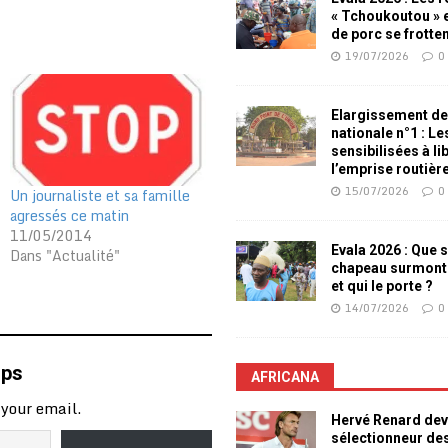
« Tchoukoutou » e
de porc se frotte
19/07/2026
0
Elargissement de
nationale n°1 : L
sensibilisées à li
l’emprise routièr
15/07/2026
0
Un journaliste et sa famille
agressés ce matin
11/05/2014
Evala 2026 : Que s
Dans "Actualité"
chapeau surmont
et qui le porte ?
14/07/2026
0
mps
AFRICANA
 your email.
Hervé Renard dev
sélectionneur de