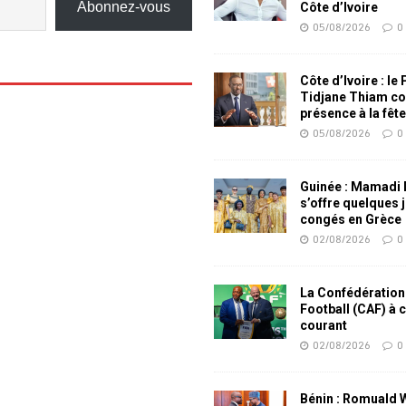
Abonnez-vous
Côte d’Ivoire
05/08/2026
0
Côte d’Ivoire : le
Tidjane Thiam co
présence à la fêt
05/08/2026
0
Guinée : Mamadi
s’offre quelques 
congés en Grèce
02/08/2026
0
La Confédération
Football (CAF) à 
courant
02/08/2026
0
Bénin : Romuald