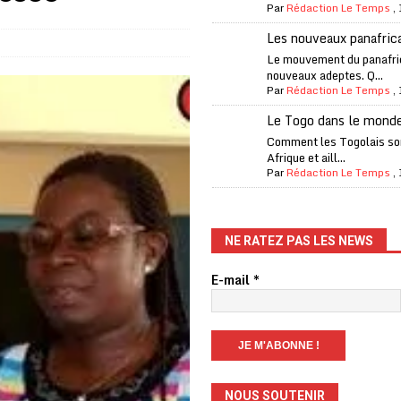
one Oti-Sud enregistre 99% de couverture
A LA UNE
Par
Rédaction Le Temps
,
l (CAF) à contre-courant
COOPÉRATION
Les nouveaux panafric
Le mouvement du panafri
fantino à la tête de la FIFA
A LA UNE
nouveaux adeptes. Q...
Par
Rédaction Le Temps
,
liardaire Aliko Dangote
A LA UNE
Le Togo dans le mond
’oxygène financière
ECONOMIE
Comment les Togolais son
 l’Italie et de l’AC Milan, est mort à 66 ans
A LA UNE
Afrique et aill...
Par
Rédaction Le Temps
,
 son trophée de la Coupe du monde
MONDE
és
A LA UNE
NE RATEZ PAS LES NEWS
EFA menace à «l’unanimité» d’un boycott des Coupes du monde
E-mail
*
 Amnesty International exige une enquête
A LA UNE
es Eléphants de Côte d’Ivoire
A LA UNE
NOUS SOUTENIR