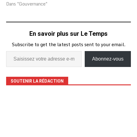
praticiens et théoriciens
Dans "Gouvernance"
du droit et des
législateurs sont réunis à
Lomé vendredi le 29
novembre en un colloque
En savoir plus sur Le Temps
national placé sous le
thème : « Droit régional,
Subscribe to get the latest posts sent to your email.
droit…
Abonnez-vous
SOUTENIR LA RÉDACTION