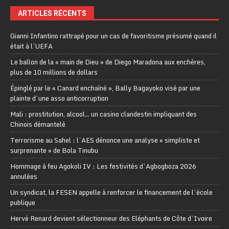
ARTICLES RÉCENTS
Gianni Infantino rattrapé pour un cas de favoritisme présumé quand il
était à l’UEFA
Le ballon de la « main de Dieu » de Diego Maradona aux enchères,
plus de 10 millions de dollars
Épinglé par le « Canard enchaîné », Bally Bagayoko visé par une
plainte d’une asso anticorruption
Mali : prostitution, alcool… un casino clandestin impliquant des
Chinois démantelé
Terrorisme au Sahel : l’AES dénonce une analyse « simpliste et
surprenante » de Bola Tinubu
Hommage à feu Agokoli IV : Les festivités d’Agbogboza 2026
annulées
Un syndicat, la FESEN appelle à renforcer le financement de l’école
publique
Hervé Renard devient sélectionneur des Eléphants de Côte d’Ivoire