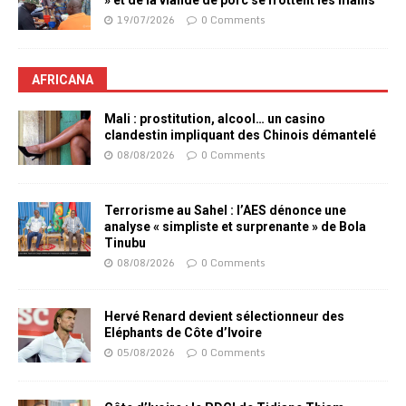
» et de la viande de porc se frottent les mains
19/07/2026
0 Comments
AFRICANA
Mali : prostitution, alcool… un casino
clandestin impliquant des Chinois démantelé
08/08/2026
0 Comments
Terrorisme au Sahel : l’AES dénonce une
analyse « simpliste et surprenante » de Bola
Tinubu
08/08/2026
0 Comments
Hervé Renard devient sélectionneur des
Eléphants de Côte d’Ivoire
05/08/2026
0 Comments