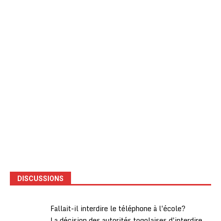
DISCUSSIONS
Fallait-il interdire le téléphone à l'école?
La décision des autorités togolaises d'interdire