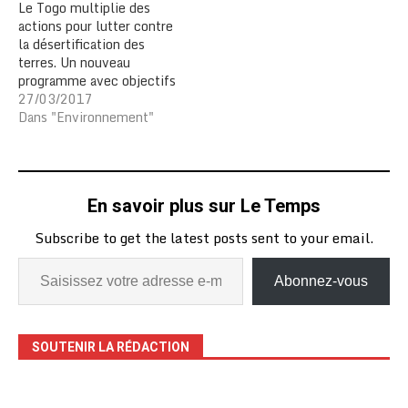
Le Togo multiplie des
actions pour lutter contre
la désertification des
terres. Un nouveau
programme avec objectifs
a été lancé dans ce sens.
27/03/2017
Le Ministère de
Dans "Environnement"
l’Environnement et des
Ressources forestières en
collaboration avec le
secrétariat du Mécanisme
En savoir plus sur Le Temps
Mondial de la Convention
des Nations Unies sur la
Subscribe to get the latest posts sent to your email.
Lutte Contre la…
Abonnez-vous
SOUTENIR LA RÉDACTION