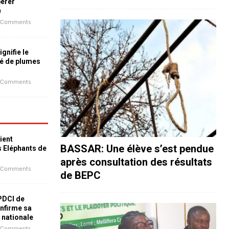
bérer
e
 Comments
ignifie le
é de plumes
 Comments
ient
BASSAR: Une élève s’est pendue
s Eléphants de
après consultation des résultats
 Comments
de BEPC
 PDCI de
nfirme sa
e nationale
 Comments