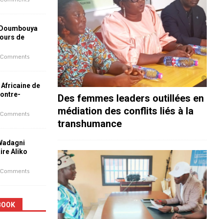
 Doumbouya
jours de
 Comments
 Africaine de
contre-
Des femmes leaders outillées en
médiation des conflits liés à la
 Comments
transhumance
 Wadagni
aire Aliko
 Comments
BOOK