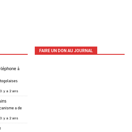
FAIRE UN DON AU JOURNAL
téléphone à
 togolaises
Il y a 2 ans
ains
canisme a de
Il y a 2 ans
e