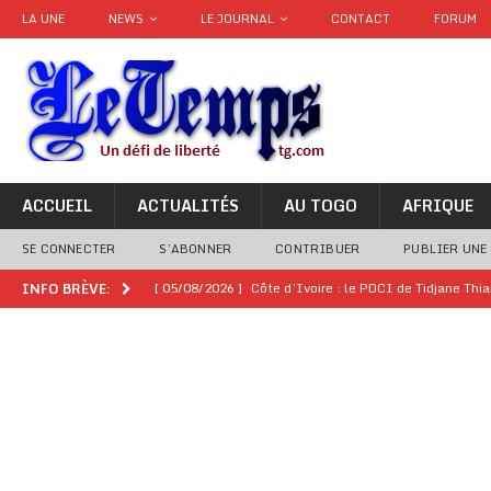
LA UNE
NEWS
LE JOURNAL
CONTACT
FORUM
ACCUEIL
ACTUALITÉS
AU TOGO
AFRIQUE
SE CONNECTER
S’ABONNER
CONTRIBUER
PUBLIER UNE
[ 05/08/2026 ]
Côte d’Ivoire : le PDCI de Tidjane Th
INFO BRÈVE:
[ 02/08/2026 ]
Guinée : Mamadi Doumbouya s’offre q
[ 02/08/2026 ]
Une factrice arrêtée après avoir volé u
GENRE
[ 02/08/2026 ]
Distribution des moustiquaires : La z
[ 02/08/2026 ]
La Confédération Africaine de Footbal