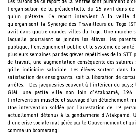
Les raisons de ce report de la rentrée sont purement d’o
l’organisation de la présidentielle du 25 avril dans de
qu’un prétexte. Ce report intervient à la veille 
qu’organisent la Synergie des Travailleurs du Togo (S
avril dans quatre grandes villes du Togo. Une marche su
laquelle pourraient se joindre les élèves, les parent
publique, l’enseignement public et le système de santé 
plusieurs semaines par des grèves répétitives de la STT 
de travail, une augmentation conséquente des salaires
grille indiciaire salariale. Les élèves sortent dans 
satisfaction des enseignants, soit la libération de certa
arrêtés. Des jacquesries couvent à l’intérieur du pays; l
Gléi, une petite ville non loin d’Atakpamé, 196
l’intervention musclée et sauvage d’un détachement mi
Une intervention soldée par l’arrestation de 19 perso
actuellement détenus à la gendarmerie d’Atakpamé. Un
d’une crise sociale mal gérée par le Gouvernement et qui 
comme un boomerang !