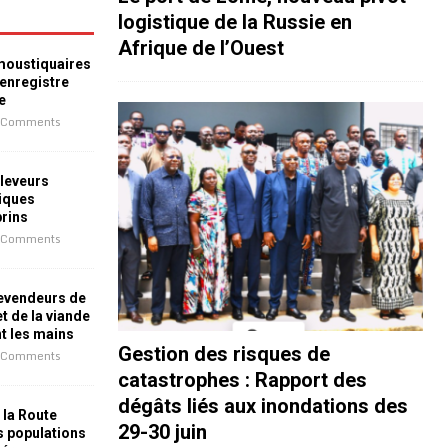
logistique de la Russie en
Afrique de l’Ouest
 moustiquaires
 enregistre
e
 Comments
leveurs
iques
prins
 Comments
revendeurs de
t de la viande
nt les mains
Gestion des risques de
 Comments
catastrophes : Rapport des
dégâts liés aux inondations des
 la Route
29-30 juin
es populations