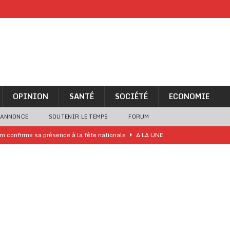
OPINION
SANTÉ
SOCIÉTÉ
ECONOMIE
 ANNONCE
SOUTENIR LE TEMPS
FORUM
iam confirme sa présence à la fête nationale
A LA UNE
uelques jours de congés en Grèce
A LA UNE
n billet de loterie gagnant que son propriétaire avait envoyé à un proche
one Oti-Sud enregistre 99% de couverture
A LA UNE
l (CAF) à contre-courant
COOPÉRATION