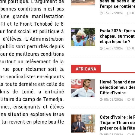
rdre politique. L’argument de
sensibilisées à li
l’emprise routièr
 bonnes conditions n’est pas
15/07/2026
0
d’une grande manifestation
TT) et le Front Tchoboé le 8
r fond social et politique à
Evala 2026 : Que s
chapeau surmont
s d’élèves. L’Administration
et qui le porte ?
public sont perturbés depuis
14/07/2026
0
pour de meilleures conditions
 surtout un relèvement de la
la rue pour réclamer soit la
AFRICANA
ins syndicalistes enseignants
Hervé Renard dev
a toute dernière est celle de
sélectionneur de
 kms de Lomé, a entraîné
Côte d’Ivoire
litaire du camp de Temedja.
05/08/2026
0
nnes, enseignants et élèves
e situation explosive issue
Côte d’Ivoire : le
lui revient en pleine bouille
Tidjane Thiam co
présence à la fêt
05/08/2026
0