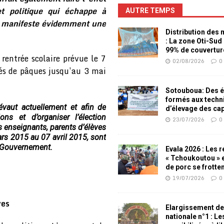
et politique qui échappe à
AUTRE TEMPS
t manifeste évidemment une
Distribution des
: La zone Oti-Sud
99% de couvertur
rentrée scolaire prévue le 7
02/08/2026
0
gés de pâques jusqu’au 3 mai
Sotouboua: Des é
formés aux techn
évaut actuellement et afin de
d’élevage des ca
ns et d’organiser l’élection
23/07/2026
0
es enseignants, parents d’élèves
rs 2015 au 07 avril 2015, sont
 Gouvernement.
Evala 2026 : Les 
« Tchoukoutou » e
de porc se frotte
19/07/2026
0
ves
Elargissement de
nationale n°1 : L