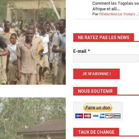
Comment les Togolais son
Afrique et aill...
Par
Rédaction Le Temps
,
NE RATEZ PAS LES NEWS
E-mail
*
NOUS SOUTENIR
TAUX DE CHANGE