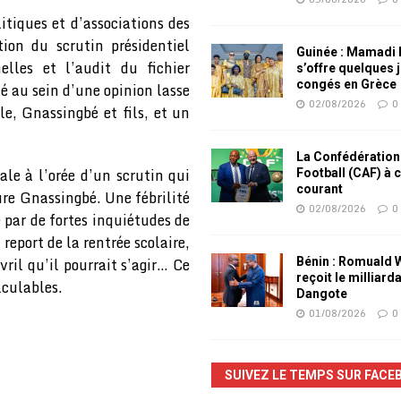
tiques et d’associations des
ion du scrutin présidentiel
Guinée : Mamadi
elles et l’audit du fichier
s’offre quelques 
congés en Grèce
té au sein d’une opinion lasse
02/08/2026
0
e, Gnassingbé et fils, et un
La Confédération
ale à l’orée d’un scrutin qui
Football (CAF) à 
courant
ure Gnassingbé. Une fébrilité
02/08/2026
0
 par de fortes inquiétudes de
report de la rentrée scolaire,
vril qu’il pourrait s’agir… Ce
Bénin : Romuald
reçoit le milliard
lculables.
Dangote
01/08/2026
0
SUIVEZ LE TEMPS SUR FACE