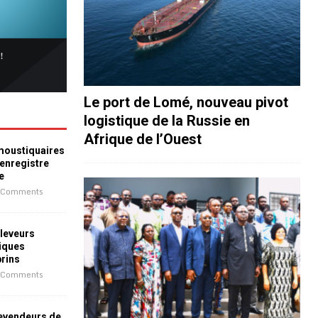
Le port de Lomé, nouveau pivot
logistique de la Russie en
Afrique de l’Ouest
 moustiquaires
 enregistre
e
 Comments
leveurs
iques
prins
 Comments
revendeurs de