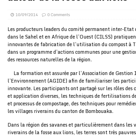
[ 02/08/2026 ]
Distribution des moustiquaires : La z
10/09/2014
0 Comments
[ 02/08/2026 ]
La Confédération Africaine de Footbal
[ 01/08/2026 ]
Quatre candidats à la succession d’In
Les producteurs leaders du comité permanent inter-Etat d
dans le Sahel et en Afrique de l’Ouest (CILSS) pratiquen
[ 01/08/2026 ]
Bénin : Romuald Wadagni reçoit le mil
innovantes de fabrication de l’utilisation du compost à T
[ 31/07/2026 ]
Niger : le FMI débloque une bouffée d
dans un programme d’actions communes pour une gestion 
[ 31/07/2026 ]
Franco Baresi, légendaire défenseur de
des ressources naturelles de la région.
[ 31/07/2026 ]
Benjamin Mendy a vendu aux enchères
La formation est assurée par l’Association de Gestion 
[ 31/07/2026 ]
Bénin : les membres du Sénat install
l’Environnement (AGIDE) afin de familiariser les partic
innovante. Les participants ont partagé sur les rôles de
[ 31/07/2026 ]
Projet d’investisseurs à la Fifa: l’U
et application diverses, les techniques de fertilisations d
BUSINESS
et processus de compostage, des techniques pour remédier
[ 30/07/2026 ]
Mali : au moins 19 soldats exécutés,
les villages riverains du canton de Bombouaka.
[ 05/08/2026 ]
Hervé Renard devient sélectionneur d
Dans la région des savanes et particulièrement dans les
riverains de la fosse aux lions, les terres sont très pauvres