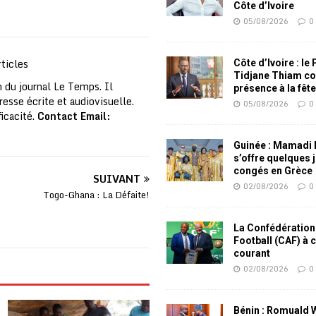
Côte d’Ivoire
05/08/2026
0
ticles
Côte d’Ivoire : le
Tidjane Thiam co
 du journal Le Temps. Il
présence à la fêt
resse écrite et audiovisuelle.
05/08/2026
0
ficacité.
Contact Email:
Guinée : Mamadi
s’offre quelques 
congés en Grèce
SUIVANT
02/08/2026
0
Togo-Ghana : La Défaite!
La Confédération
Football (CAF) à 
courant
02/08/2026
0
Bénin : Romuald