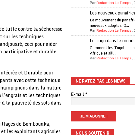
Par
Rédaction Le Temps
,
one Oti-Sud enregistre 99% de couverture
A LA UNE
Les nouveaux panafric
l (CAF) à contre-courant
COOPÉRATION
Le mouvement du panafri
nouveaux adeptes. Q...
fantino à la tête de la FIFA
A LA UNE
e lutte contre la sécheresse
Par
Rédaction Le Temps
,
t sur les techniques
liardaire Aliko Dangote
A LA UNE
Le Togo dans le mond
andjouaré, ceci pour aider
’oxygène financière
ECONOMIE
Comment les Togolais son
participative et durable
Afrique et aill...
 l’Italie et de l’AC Milan, est mort à 66 ans
A LA UNE
Par
Rédaction Le Temps
,
 son trophée de la Coupe du monde
MONDE
Intégrée et Durable pour
és
A LA UNE
ipants avec cette technique
NE RATEZ PAS LES NEWS
s champignons dans la nature
EFA menace à «l’unanimité» d’un boycott des Coupes du monde
E-mail
*
e l’engrais et les techniques
 à la pauvreté des sols dans
 Amnesty International exige une enquête
A LA UNE
es Eléphants de Côte d’Ivoire
A LA UNE
 villages de Bombouaka,
 et les exploitants agricoles
NOUS SOUTENIR