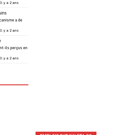
Il y a 2 ans
ains
canisme a de
Il y a 2 ans
e
t-ils perçus en
Il y a 2 ans