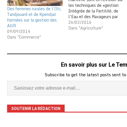
les techniques de «gestion
Des femmes rurales de l’Oti,
Intégrée de la Fertilité, de
Tandjouaré et de Kpendjal
l’Eau et des Ravageurs par
formées sur la gestion des
les Champignons (GIFERC)
26/02/2016
AGR
et irrigation goutte à goutte»,
Dans "Agriculture"
09/09/2014
une initiative de formation
Dans "Commerce"
régionale continue des
producteurs agricoles du
Togo devant les amener à
mieux mener les…
En savoir plus sur Le Te
Subscribe to get the latest posts sent to
SOUTENIR LA RÉDACTION