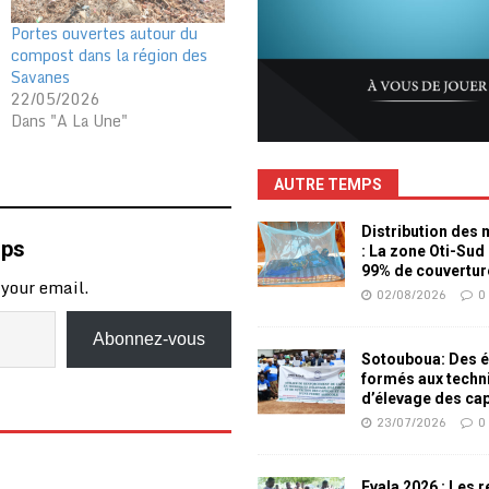
Portes ouvertes autour du
compost dans la région des
Savanes
22/05/2026
Dans "A La Une"
AUTRE TEMPS
Distribution des
mps
: La zone Oti-Sud
99% de couvertur
 your email.
02/08/2026
0
Abonnez-vous
Sotouboua: Des é
formés aux techn
d’élevage des ca
23/07/2026
0
Evala 2026 : Les 