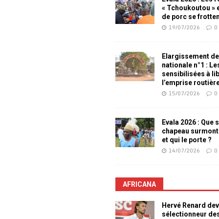
« Tchoukoutou » e
de porc se frotte
19/07/2026
0
Elargissement de
nationale n°1 : L
sensibilisées à li
l’emprise routièr
15/07/2026
0
Evala 2026 : Que s
chapeau surmont
et qui le porte ?
14/07/2026
0
AFRICANA
Hervé Renard dev
sélectionneur de