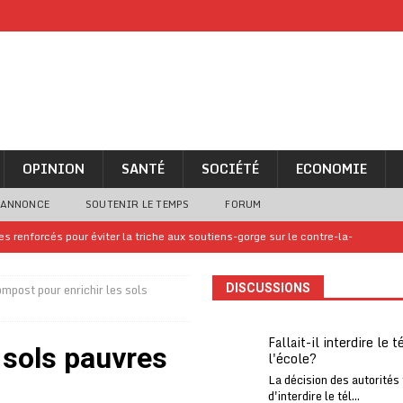
OPINION
SANTÉ
SOCIÉTÉ
ECONOMIE
 ANNONCE
SOUTENIR LE TEMPS
FORUM
 renforcés pour éviter la triche aux soutiens-gorge sur le contre-la-
mpost pour enrichir les sols
DISCUSSIONS
iam confirme sa présence à la fête nationale
A LA UNE
uelques jours de congés en Grèce
A LA UNE
Fallait-il interdire le 
 sols pauvres
l'école?
n billet de loterie gagnant que son propriétaire avait envoyé à un proche
La décision des autorités
d'interdire le tél...