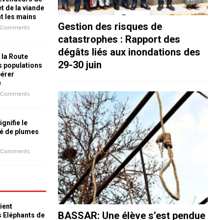
t de la viande
nt les mains
Gestion des risques de
 Comments
catastrophes : Rapport des
dégâts liés aux inondations des
 la Route
29-30 juin
es populations
bérer
e
 Comments
ignifie le
é de plumes
 Comments
ient
BASSAR: Une élève s’est pendue
s Eléphants de