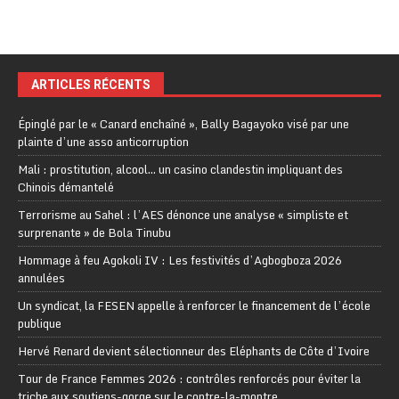
ARTICLES RÉCENTS
Épinglé par le « Canard enchaîné », Bally Bagayoko visé par une
plainte d’une asso anticorruption
Mali : prostitution, alcool… un casino clandestin impliquant des
Chinois démantelé
Terrorisme au Sahel : l’AES dénonce une analyse « simpliste et
surprenante » de Bola Tinubu
Hommage à feu Agokoli IV : Les festivités d’Agbogboza 2026
annulées
Un syndicat, la FESEN appelle à renforcer le financement de l’école
publique
Hervé Renard devient sélectionneur des Eléphants de Côte d’Ivoire
Tour de France Femmes 2026 : contrôles renforcés pour éviter la
triche aux soutiens-gorge sur le contre-la-montre