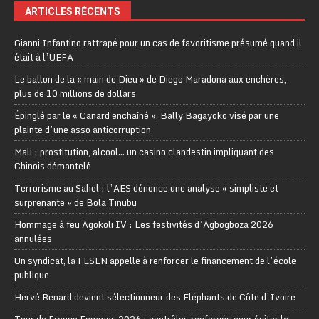
ARTICLES RÉCENTS
Gianni Infantino rattrapé pour un cas de favoritisme présumé quand il
était à l’UEFA
Le ballon de la « main de Dieu » de Diego Maradona aux enchères,
plus de 10 millions de dollars
Épinglé par le « Canard enchaîné », Bally Bagayoko visé par une
plainte d’une asso anticorruption
Mali : prostitution, alcool… un casino clandestin impliquant des
Chinois démantelé
Terrorisme au Sahel : l’AES dénonce une analyse « simpliste et
surprenante » de Bola Tinubu
Hommage à feu Agokoli IV : Les festivités d’Agbogboza 2026
annulées
Un syndicat, la FESEN appelle à renforcer le financement de l’école
publique
Hervé Renard devient sélectionneur des Eléphants de Côte d’Ivoire
Tour de France Femmes 2026 : contrôles renforcés pour éviter la