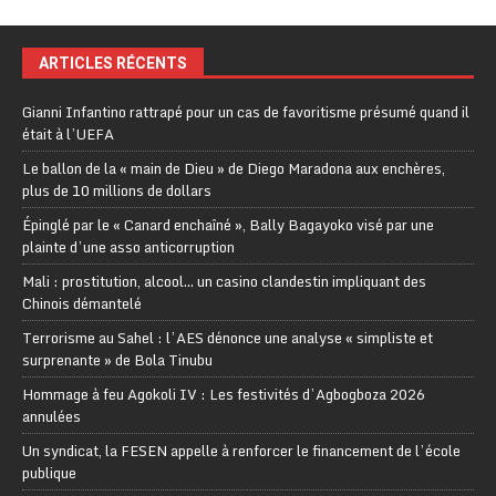
ARTICLES RÉCENTS
Gianni Infantino rattrapé pour un cas de favoritisme présumé quand il
était à l’UEFA
Le ballon de la « main de Dieu » de Diego Maradona aux enchères,
plus de 10 millions de dollars
Épinglé par le « Canard enchaîné », Bally Bagayoko visé par une
plainte d’une asso anticorruption
Mali : prostitution, alcool… un casino clandestin impliquant des
Chinois démantelé
Terrorisme au Sahel : l’AES dénonce une analyse « simpliste et
surprenante » de Bola Tinubu
Hommage à feu Agokoli IV : Les festivités d’Agbogboza 2026
annulées
Un syndicat, la FESEN appelle à renforcer le financement de l’école
publique