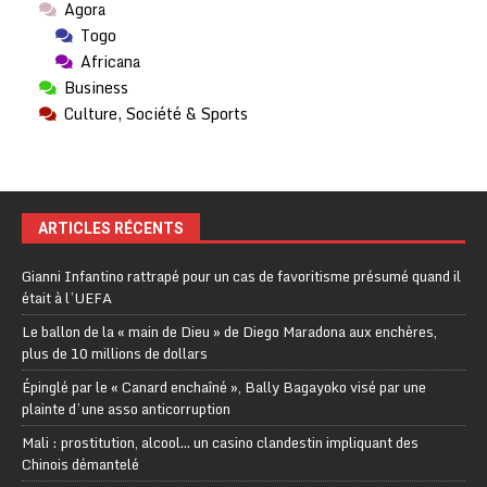
Agora
Togo
Africana
Business
Culture, Société & Sports
ARTICLES RÉCENTS
Gianni Infantino rattrapé pour un cas de favoritisme présumé quand il
était à l’UEFA
Le ballon de la « main de Dieu » de Diego Maradona aux enchères,
plus de 10 millions de dollars
Épinglé par le « Canard enchaîné », Bally Bagayoko visé par une
plainte d’une asso anticorruption
Mali : prostitution, alcool… un casino clandestin impliquant des
Chinois démantelé