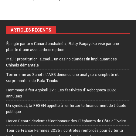
ARTICLES RÉCENTS
Épinglé par le « Canard enchaîné », Bally Bagayoko visé par une
plainte d’une asso anticorruption
Mali : prostitution, alcool… un casino clandestin impliquant des
Chinois démantelé
Terrorisme au Sahel : l’AES dénonce une analyse « simpliste et
surprenante » de Bola Tinubu
Hommage à feu Agokoli IV : Les festivités d’Agbogboza 2026
annulées
Un syndicat, la FESEN appelle à renforcer le financement de l’école
publique
Hervé Renard devient sélectionneur des Eléphants de Côte d’Ivoire
Tour de France Femmes 2026 : contrôles renforcés pour éviter la