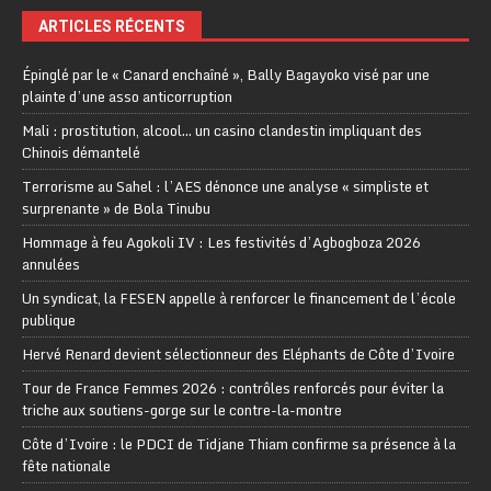
ARTICLES RÉCENTS
Épinglé par le « Canard enchaîné », Bally Bagayoko visé par une
plainte d’une asso anticorruption
Mali : prostitution, alcool… un casino clandestin impliquant des
Chinois démantelé
Terrorisme au Sahel : l’AES dénonce une analyse « simpliste et
surprenante » de Bola Tinubu
Hommage à feu Agokoli IV : Les festivités d’Agbogboza 2026
annulées
Un syndicat, la FESEN appelle à renforcer le financement de l’école
publique
Hervé Renard devient sélectionneur des Eléphants de Côte d’Ivoire
Tour de France Femmes 2026 : contrôles renforcés pour éviter la
triche aux soutiens-gorge sur le contre-la-montre
Côte d’Ivoire : le PDCI de Tidjane Thiam confirme sa présence à la
fête nationale