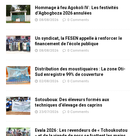
Hommage à feu Agokoli IV : Les festivités
d’Agbogboza 2026 annulées
08/08/2026
0 Comments
Un syndicat, la FESEN appelle à renforcer le
financement de l’école publique
08/08/2026
0 Comments
Distribution des moustiquaires : La zone Oti-
Sud enregistre 99% de couverture
02/08/2026
0 Comments
Sotouboua: Des éleveurs formés aux
techniques d’élevage des caprins
23/07/2026
0 Comments
Evala 2026 : Les revendeurs de « Tchoukoutou
» et de la viande de porc se frottent les mains