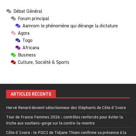
Débat Général
Forum principal
Aamrom le phénomène qui dérange la dictature
Agora
Togo
Africana
Business
Culture, Société & Sports
ARTICLES RÉCENTS
Hervé Renard devient sélectionneur des Eléphants de Côte d’Ivoire
Tour de France Femmes 2026 : contrôles renforcés pour éviter la
triche aux soutiens-gorge sur le contre-la-montre
Côte d’Ivoire : le PDCI de Tidjane Thiam confirme sa présence à la