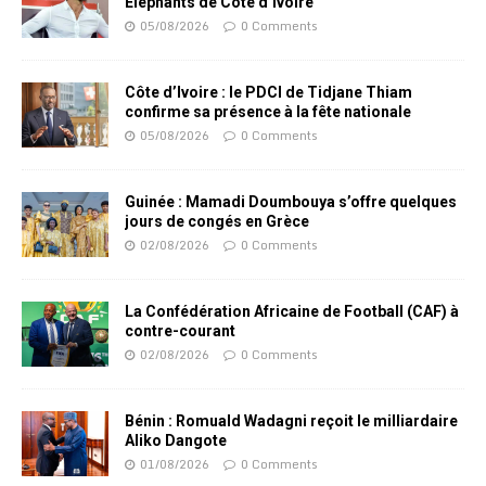
Eléphants de Côte d’Ivoire
05/08/2026
0 Comments
Côte d’Ivoire : le PDCI de Tidjane Thiam
confirme sa présence à la fête nationale
05/08/2026
0 Comments
Guinée : Mamadi Doumbouya s’offre quelques
jours de congés en Grèce
02/08/2026
0 Comments
La Confédération Africaine de Football (CAF) à
contre-courant
02/08/2026
0 Comments
Bénin : Romuald Wadagni reçoit le milliardaire
Aliko Dangote
01/08/2026
0 Comments