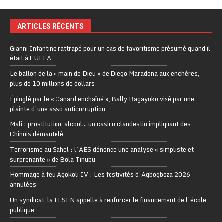
ARTICLES RÉCENTS
Gianni Infantino rattrapé pour un cas de favoritisme présumé quand il
était à l’UEFA
Le ballon de la « main de Dieu » de Diego Maradona aux enchères,
plus de 10 millions de dollars
Épinglé par le « Canard enchaîné », Bally Bagayoko visé par une
plainte d’une asso anticorruption
Mali : prostitution, alcool… un casino clandestin impliquant des
Chinois démantelé
Terrorisme au Sahel : l’AES dénonce une analyse « simpliste et
surprenante » de Bola Tinubu
Hommage à feu Agokoli IV : Les festivités d’Agbogboza 2026
annulées
Un syndicat, la FESEN appelle à renforcer le financement de l’école
publique