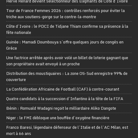
Hervé Renard devient sélectionneur des Eléphants de Côte d’Ivoire
Tour de France Femmes 2026 : contrôles renforcés pour éviter la
triche aux soutiens-gorge sur le contre-la-montre
Côte d’Ivoire : le PDCI de Tidjane Thiam confirme sa présence à la
fête nationale
Guinée : Mamadi Doumbouya s’offre quelques jours de congés en
Grèce
Une factrice arrêtée après avoir volé un billet de loterie gagnant que
son propriétaire avait envoyé à un proche
Distribution des moustiquaires : La zone Oti-Sud enregistre 99% de
couverture
La Confédération Africaine de Football (CAF) à contre-courant
Quatre candidats à la succession d’Infantino à la tête de la FIFA
Bénin : Romuald Wadagni reçoit le milliardaire Aliko Dangote
Niger : le FMI débloque une bouffée d’oxygène financière
Franco Baresi, légendaire défenseur de l’Italie et de l’AC Milan, est
mort à 66 ans