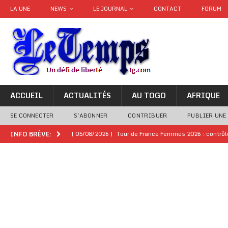
LA UNE
NEWS
LE JOURNAL
CONTACT
FORUM
ACCUEIL
ACTUALITÉS
AU TOGO
AFRIQUE
SE CONNECTER
S’ABONNER
CONTRIBUER
PUBLIER UNE
[ 05/08/2026 ]
Tour de France Femmes 2026 : contrôles
INFO BRÈVE:
montre
GENRE
[ 05/08/2026 ]
Côte d’Ivoire : le PDCI de Tidjane Th
[ 02/08/2026 ]
Guinée : Mamadi Doumbouya s’offre q
[ 02/08/2026 ]
Une factrice arrêtée après avoir volé u
GENRE