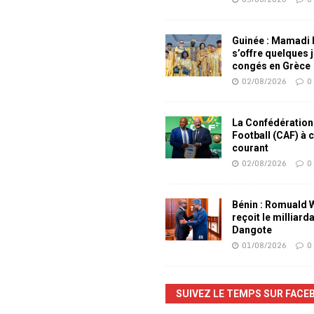
Guinée : Mamadi
s’offre quelques 
congés en Grèce
02/08/2026
0
La Confédération
Football (CAF) à 
courant
02/08/2026
0
Bénin : Romuald
reçoit le milliard
Dangote
01/08/2026
0
SUIVEZ LE TEMPS SUR FACE