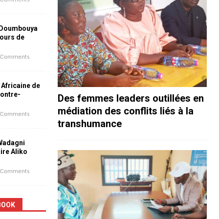
 Doumbouya
jours de
 Comments
 Africaine de
contre-
Des femmes leaders outillées en
médiation des conflits liés à la
 Comments
transhumance
 Wadagni
aire Aliko
 Comments
BOOK