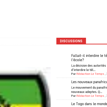
one Oti-Sud enregistre 99% de couverture
A LA UNE
l (CAF) à contre-courant
COOPÉRATION
fantino à la tête de la FIFA
A LA UNE
liardaire Aliko Dangote
A LA UNE
’oxygène financière
ECONOMIE
DISCUSSIONS
 l’Italie et de l’AC Milan, est mort à 66 ans
A LA UNE
 son trophée de la Coupe du monde
MONDE
Fallait-il interdire le 
l'école?
és
A LA UNE
La décision des autorités
EFA menace à «l’unanimité» d’un boycott des Coupes du monde
d'interdire le tél...
Par
Rédaction Le Temps
,
Les nouveaux panafric
 Amnesty International exige une enquête
A LA UNE
Le mouvement du panafri
nouveaux adeptes. Q...
es Eléphants de Côte d’Ivoire
A LA UNE
Par
Rédaction Le Temps
,
Le Togo dans le mond