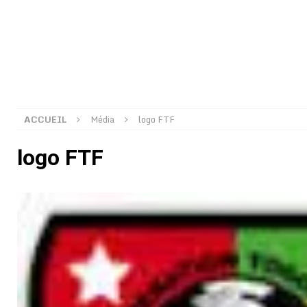
[ 02/08/2026 ]
Distribution des moustiquaires : La z
[ 02/08/2026 ]
La Confédération Africaine de Footbal
[ 01/08/2026 ]
Quatre candidats à la succession d’In
[ 01/08/2026 ]
Bénin : Romuald Wadagni reçoit le mil
[ 31/07/2026 ]
Niger : le FMI débloque une bouffée d
ACCUEIL
Média
logo FTF
[ 31/07/2026 ]
Franco Baresi, légendaire défenseur de
logo FTF
[ 31/07/2026 ]
Benjamin Mendy a vendu aux enchères
[ 31/07/2026 ]
Bénin : les membres du Sénat install
[ 31/07/2026 ]
Projet d’investisseurs à la Fifa: l’U
BUSINESS
[ 30/07/2026 ]
Mali : au moins 19 soldats exécutés,
[ 05/08/2026 ]
Hervé Renard devient sélectionneur d