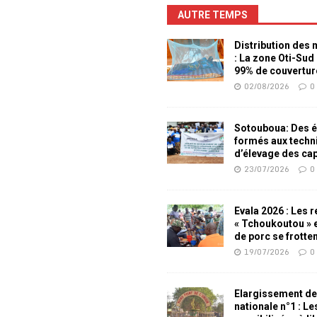
AUTRE TEMPS
Distribution des
: La zone Oti-Sud
99% de couvertur
02/08/2026
0
Sotouboua: Des é
formés aux techn
d’élevage des ca
23/07/2026
0
Evala 2026 : Les 
« Tchoukoutou » e
de porc se frotte
19/07/2026
0
Elargissement de
nationale n°1 : L