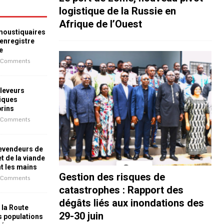
logistique de la Russie en
Afrique de l’Ouest
 moustiquaires
 enregistre
e
 Comments
leveurs
iques
prins
 Comments
revendeurs de
t de la viande
nt les mains
Gestion des risques de
 Comments
catastrophes : Rapport des
dégâts liés aux inondations des
 la Route
29-30 juin
es populations