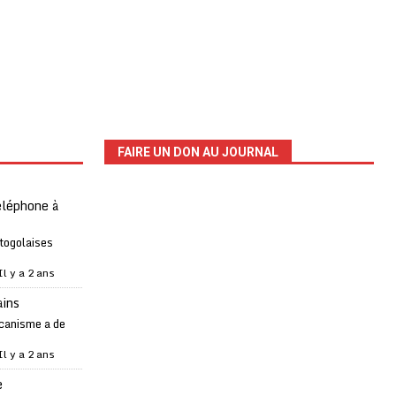
FAIRE UN DON AU JOURNAL
téléphone à
 togolaises
Il y a 2 ans
ains
canisme a de
Il y a 2 ans
e