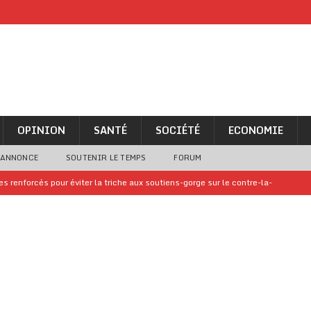
OPINION
SANTÉ
SOCIÉTÉ
ECONOMIE
 ANNONCE
SOUTENIR LE TEMPS
FORUM
 renforcés pour éviter la triche aux soutiens-gorge sur le contre-la-
iam confirme sa présence à la fête nationale
A LA UNE
uelques jours de congés en Grèce
A LA UNE
n billet de loterie gagnant que son propriétaire avait envoyé à un proche