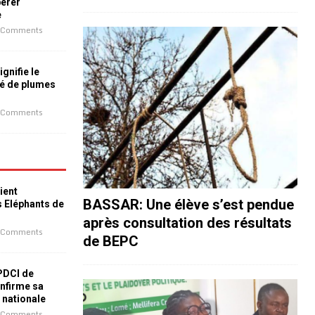
bérer
e
 Comments
ignifie le
é de plumes
 Comments
ient
BASSAR: Une élève s’est pendue
s Eléphants de
après consultation des résultats
 Comments
de BEPC
 PDCI de
nfirme sa
e nationale
 Comments