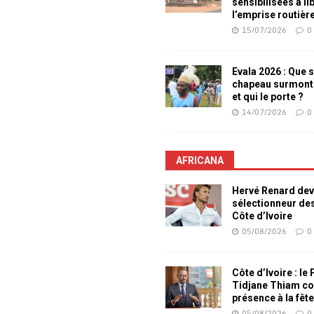
sensibilisées à li
l’emprise routièr
15/07/2026
0
Evala 2026 : Que s
chapeau surmont
et qui le porte ?
14/07/2026
0
AFRICANA
Hervé Renard dev
sélectionneur de
Côte d’Ivoire
05/08/2026
0
Côte d’Ivoire : le
Tidjane Thiam co
présence à la fêt
05/08/2026
0