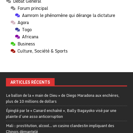
Débat Général
Forum principal
Aamrom le phénomène qui dérange la dictature
Agora
Togo
Africana
Business
Culture, Société & Sports
ARTICLES RÉCENTS
Le ballon de la « main de Dieu » de Diego Maradona aux enchères,
plus de 10 millions de dollars
Épinglé par le « Canard enchaîné », Bally Bagayoko visé par une
plainte d’une asso anticorruption
Mali : prostitution, alcool… un casino clandestin impliquant des
Chinois démantelé