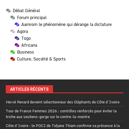
Débat Général
Forum principal
Aamrom le phénomène qui dérange la dictature
Agora
Togo
Africana
Business
Culture, Société & Sports
ARTICLES RÉCENTS
Hervé Renard devient sélectionneur des Eléphants de Côte d’Ivoire
Tour de France Femmes 2026 : contrôles renforcés pour éviter la
triche aux soutiens-gorge sur le contre-la-montre
Côte d’Ivoire : le PDCI de Tidjane Thiam confirme sa présence à la