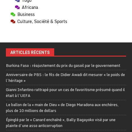
Togo
Africana
Business
Culture, Société & Sports
ARTICLES RÉCENTS
Burkina Faso : réajustement du prix du gasoil par le gouvernement
Anniversaire de PBS : le fils de Didier Awadi dit mesurer « le poids de
l’héritage »
Gianni Infantino rattrapé pour un cas de favoritisme présumé quand il
était à l’UEFA
Le ballon de la « main de Dieu » de Diego Maradona aux enchères,
plus de 10 millions de dollars
Épinglé par le « Canard enchaîné », Bally Bagayoko visé par une
plainte d’une asso anticorruption