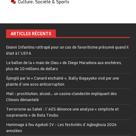
Culture, Société & Sports
ARTICLES RÉCENTS
Gianni Infantino rattrapé pour un cas de favoritisme présumé quand il
était à l’UEFA
Le ballon de la « main de Dieu » de Diego Maradona aux enchères,
plus de 10 millions de dollars
Épinglé par le « Canard enchaîné », Bally Bagayoko visé par une
plainte d’une asso anticorruption
Mali : prostitution, alcool… un casino clandestin impliquant des
Chinois démantelé
Terrorisme au Sahel : l’AES dénonce une analyse « simpliste et
surprenante » de Bola Tinubu
Hommage à feu Agokoli IV : Les festivités d’Agbogboza 2026
annulées