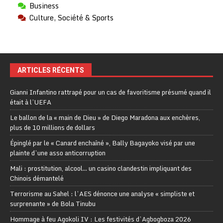
Business
Culture, Société & Sports
ARTICLES RÉCENTS
Gianni Infantino rattrapé pour un cas de favoritisme présumé quand il
était à l’UEFA
Le ballon de la « main de Dieu » de Diego Maradona aux enchères,
plus de 10 millions de dollars
Épinglé par le « Canard enchaîné », Bally Bagayoko visé par une
plainte d’une asso anticorruption
Mali : prostitution, alcool… un casino clandestin impliquant des
Chinois démantelé
Terrorisme au Sahel : l’AES dénonce une analyse « simpliste et
surprenante » de Bola Tinubu
Hommage à feu Agokoli IV : Les festivités d’Agbogboza 2026