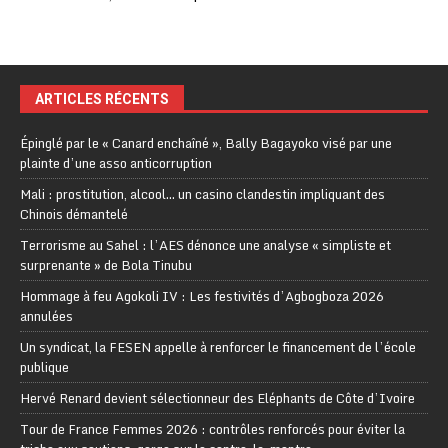
ARTICLES RÉCENTS
Épinglé par le « Canard enchaîné », Bally Bagayoko visé par une
plainte d’une asso anticorruption
Mali : prostitution, alcool… un casino clandestin impliquant des
Chinois démantelé
Terrorisme au Sahel : l’AES dénonce une analyse « simpliste et
surprenante » de Bola Tinubu
Hommage à feu Agokoli IV : Les festivités d’Agbogboza 2026
annulées
Un syndicat, la FESEN appelle à renforcer le financement de l’école
publique
Hervé Renard devient sélectionneur des Eléphants de Côte d’Ivoire
Tour de France Femmes 2026 : contrôles renforcés pour éviter la