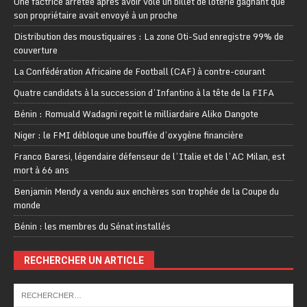
Une factrice arrêtée après avoir volé un billet de loterie gagnant que
son propriétaire avait envoyé à un proche
Distribution des moustiquaires : La zone Oti-Sud enregistre 99% de
couverture
La Confédération Africaine de Football (CAF) à contre-courant
Quatre candidats à la succession d’Infantino à la tête de la FIFA
Bénin : Romuald Wadagni reçoit le milliardaire Aliko Dangote
Niger : le FMI débloque une bouffée d’oxygène financière
Franco Baresi, légendaire défenseur de l’Italie et de l’AC Milan, est
mort à 66 ans
Benjamin Mendy a vendu aux enchères son trophée de la Coupe du
monde
Bénin : les membres du Sénat installés
RECHERCHER UN ARTICLE