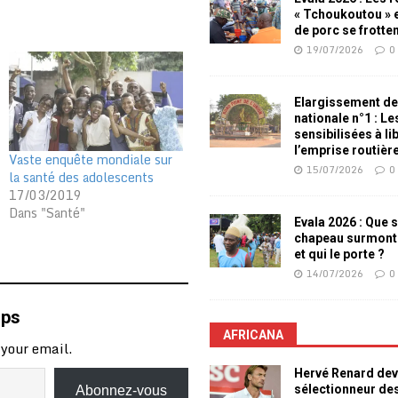
« Tchoukoutou » e
de porc se frotte
19/07/2026
0
Elargissement de
nationale n°1 : L
sensibilisées à li
l’emprise routièr
Vaste enquête mondiale sur
15/07/2026
0
la santé des adolescents
17/03/2019
Dans "Santé"
Evala 2026 : Que s
chapeau surmont
et qui le porte ?
14/07/2026
0
mps
AFRICANA
 your email.
Hervé Renard dev
sélectionneur de
Abonnez-vous