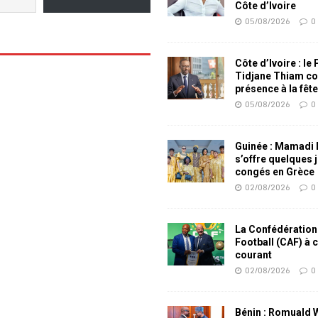
Côte d’Ivoire
05/08/2026
0
Côte d’Ivoire : le
Tidjane Thiam co
présence à la fêt
05/08/2026
0
Guinée : Mamadi
s’offre quelques 
congés en Grèce
02/08/2026
0
La Confédération
Football (CAF) à 
courant
02/08/2026
0
Bénin : Romuald