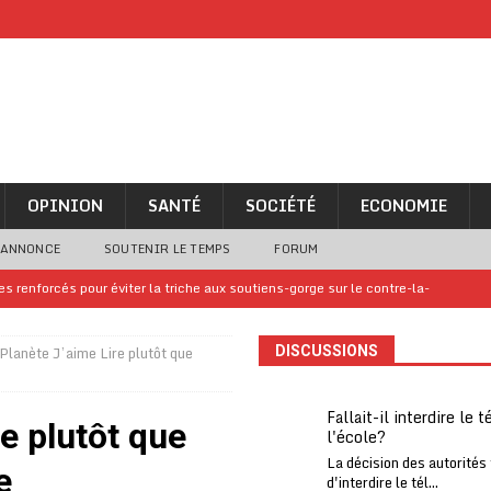
OPINION
SANTÉ
SOCIÉTÉ
ECONOMIE
 ANNONCE
SOUTENIR LE TEMPS
FORUM
 renforcés pour éviter la triche aux soutiens-gorge sur le contre-la-
Planète J’aime Lire plutôt que
DISCUSSIONS
iam confirme sa présence à la fête nationale
A LA UNE
uelques jours de congés en Grèce
A LA UNE
Fallait-il interdire le 
e plutôt que
l'école?
n billet de loterie gagnant que son propriétaire avait envoyé à un proche
La décision des autorités
e
d'interdire le tél...