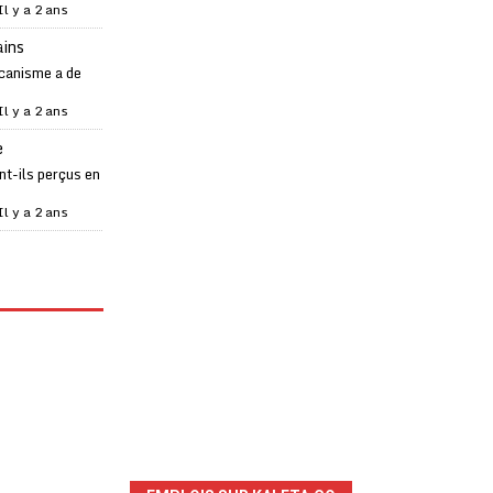
Il y a 2 ans
ains
canisme a de
Il y a 2 ans
e
t-ils perçus en
Il y a 2 ans