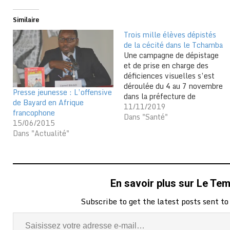
Similaire
Trois mille élèves dépistés
de la cécité dans le Tchamba
Une campagne de dépistage
et de prise en charge des
déficiences visuelles s’est
déroulée du 4 au 7 novembre
Presse jeunesse : L’offensive
dans la préfecture de
de Bayard en Afrique
Tchamba. Initiée par le
11/11/2019
francophone
Programme National de
Dans "Santé"
15/06/2015
Lutte contre la Cécité
Dans "Actualité"
(PNLC) avec l’appui
technique et financier de
l’ONG Suisse «Planet
Vision», cette campagne
était dédiée à…
En savoir plus sur Le Te
Subscribe to get the latest posts sent to