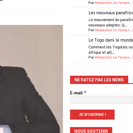
Par
Rédaction Le Temps
,
one Oti-Sud enregistre 99% de couverture
A LA UNE
Les nouveaux panafric
l (CAF) à contre-courant
COOPÉRATION
Le mouvement du panafri
nouveaux adeptes. Q...
fantino à la tête de la FIFA
A LA UNE
Par
Rédaction Le Temps
,
liardaire Aliko Dangote
A LA UNE
Le Togo dans le mond
’oxygène financière
ECONOMIE
Comment les Togolais son
Afrique et aill...
 l’Italie et de l’AC Milan, est mort à 66 ans
A LA UNE
Par
Rédaction Le Temps
,
 son trophée de la Coupe du monde
MONDE
és
A LA UNE
NE RATEZ PAS LES NEWS
EFA menace à «l’unanimité» d’un boycott des Coupes du monde
E-mail
*
 Amnesty International exige une enquête
A LA UNE
es Eléphants de Côte d’Ivoire
A LA UNE
NOUS SOUTENIR