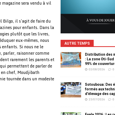
Le magazine sera vendu à vil
Bilgo, il s’agit de faire du
gazines pour enfants. Dans la
gies plutôt que les livres,
 s’éduquer eux-mêmes, nous
AUTRE TEMPS
 enfants. Si nous ne le
re, parler, raisonner comme
Distribution des
rdent rarement les parents et
: La zone Oti-Sud
99% de couvertur
 qui permettent de parler de
02/08/2026
0
ce en chef, Moudjibath
mie tournée dans un modeste
Sotouboua: Des é
formés aux techn
d’élevage des ca
23/07/2026
0
Evala 2026 : Les 