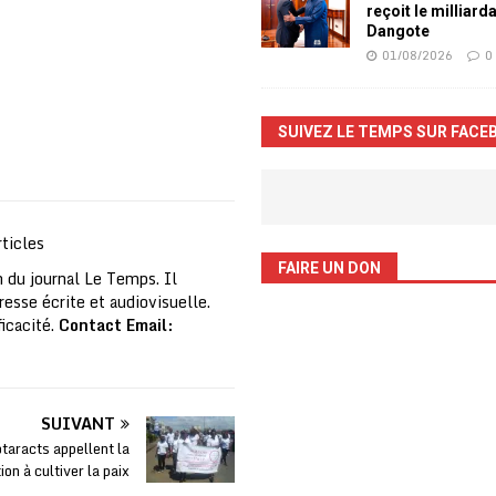
reçoit le milliard
Dangote
01/08/2026
0
SUIVEZ LE TEMPS SUR FACE
ticles
FAIRE UN DON
 du journal Le Temps. Il
resse écrite et audiovisuelle.
ficacité.
Contact Email:
SUIVANT
taracts appellent la
ion à cultiver la paix