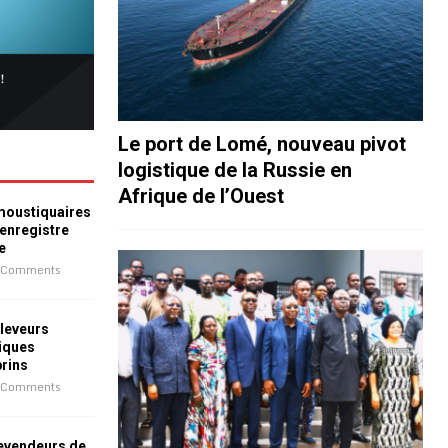
Le port de Lomé, nouveau pivot
logistique de la Russie en
Afrique de l’Ouest
 moustiquaires
 enregistre
e
 Comments
leveurs
iques
prins
 Comments
revendeurs de