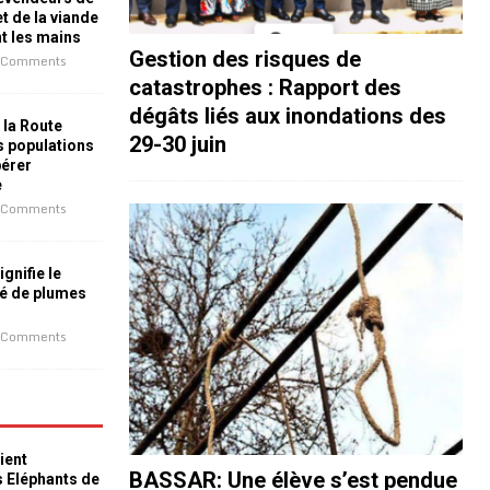
t de la viande
nt les mains
Gestion des risques de
 Comments
catastrophes : Rapport des
dégâts liés aux inondations des
 la Route
29-30 juin
es populations
bérer
e
 Comments
ignifie le
é de plumes
 Comments
ient
BASSAR: Une élève s’est pendue
s Eléphants de