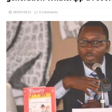
[ 02/08/2026 ]
Distribution des moustiquaires : La z
28/09/2015
0 Comments
[ 02/08/2026 ]
La Confédération Africaine de Footbal
[ 01/08/2026 ]
Quatre candidats à la succession d’In
[ 01/08/2026 ]
Bénin : Romuald Wadagni reçoit le mil
[ 31/07/2026 ]
Niger : le FMI débloque une bouffée d
[ 31/07/2026 ]
Franco Baresi, légendaire défenseur de
[ 31/07/2026 ]
Benjamin Mendy a vendu aux enchères
[ 31/07/2026 ]
Bénin : les membres du Sénat install
[ 31/07/2026 ]
Projet d’investisseurs à la Fifa: l’U
BUSINESS
[ 30/07/2026 ]
Mali : au moins 19 soldats exécutés,
[ 05/08/2026 ]
Hervé Renard devient sélectionneur d