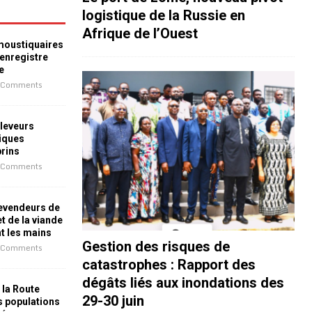
logistique de la Russie en
Afrique de l’Ouest
 moustiquaires
 enregistre
e
 Comments
leveurs
iques
prins
 Comments
revendeurs de
t de la viande
nt les mains
Gestion des risques de
 Comments
catastrophes : Rapport des
dégâts liés aux inondations des
 la Route
29-30 juin
es populations