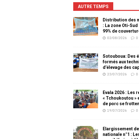
AUTRE TEMPS
Distribution des
: La zone Oti-Sud
99% de couvertur
02/08/2026
0
Sotouboua: Des é
formés aux techn
d’élevage des ca
23/07/2026
0
Evala 2026 : Les 
« Tchoukoutou » e
de porc se frotte
19/07/2026
0
Elargissement de
nationale n°1 : L