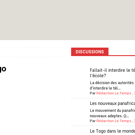
one Oti-Sud enregistre 99% de couverture
A LA UNE
l (CAF) à contre-courant
COOPÉRATION
fantino à la tête de la FIFA
A LA UNE
liardaire Aliko Dangote
A LA UNE
’oxygène financière
ECONOMIE
DISCUSSIONS
 l’Italie et de l’AC Milan, est mort à 66 ans
A LA UNE
go
 son trophée de la Coupe du monde
MONDE
Fallait-il interdire le 
l'école?
és
A LA UNE
La décision des autorités
EFA menace à «l’unanimité» d’un boycott des Coupes du monde
d'interdire le tél...
Par
Rédaction Le Temps
,
Les nouveaux panafric
 Amnesty International exige une enquête
A LA UNE
Le mouvement du panafri
nouveaux adeptes. Q...
es Eléphants de Côte d’Ivoire
A LA UNE
Par
Rédaction Le Temps
,
Le Togo dans le mond