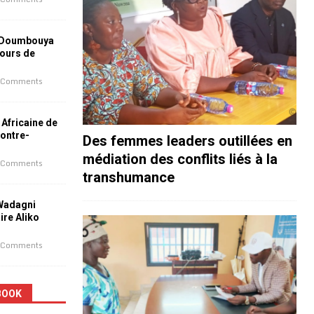
 Doumbouya
jours de
 Comments
 Africaine de
contre-
Des femmes leaders outillées en
médiation des conflits liés à la
 Comments
transhumance
 Wadagni
aire Aliko
 Comments
BOOK