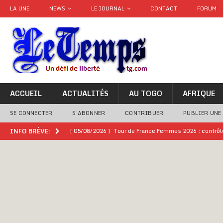
LA UNE
NEWS
LE JOURNAL
CONTACT
FORUM
ACCUEIL
ACTUALITÉS
AU TOGO
AFRIQUE
SE CONNECTER
S’ABONNER
CONTRIBUER
PUBLIER UNE
[ 05/08/2026 ]
Tour de France Femmes 2026 : contrôles
INFO BRÈVE:
montre
GENRE
[ 05/08/2026 ]
Côte d’Ivoire : le PDCI de Tidjane Th
[ 02/08/2026 ]
Guinée : Mamadi Doumbouya s’offre q
[ 02/08/2026 ]
Une factrice arrêtée après avoir volé u
GENRE