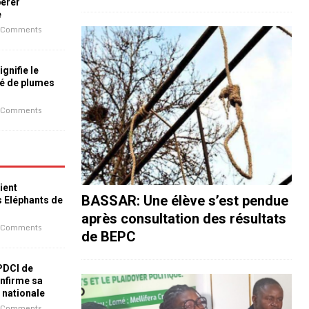
bérer
e
 Comments
ignifie le
é de plumes
 Comments
ient
BASSAR: Une élève s’est pendue
s Eléphants de
après consultation des résultats
 Comments
de BEPC
 PDCI de
nfirme sa
e nationale
 Comments