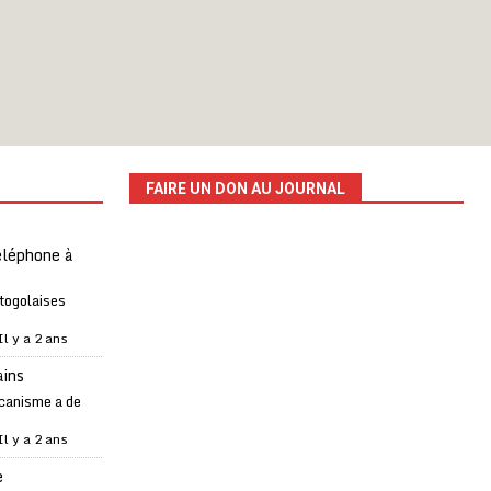
FAIRE UN DON AU JOURNAL
téléphone à
 togolaises
Il y a 2 ans
ains
canisme a de
Il y a 2 ans
e