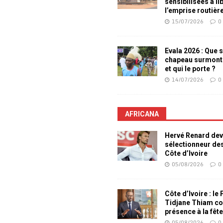
sensibilisées à li
l’emprise routièr
15/07/2026
0
Evala 2026 : Que s
chapeau surmont
et qui le porte ?
14/07/2026
0
AFRICANA
Hervé Renard dev
sélectionneur de
Côte d’Ivoire
05/08/2026
0
Côte d’Ivoire : le
Tidjane Thiam co
présence à la fêt
05/08/2026
0