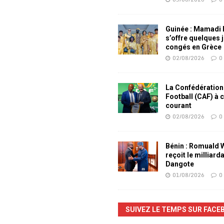
Guinée : Mamadi
s’offre quelques 
congés en Grèce
02/08/2026
0
La Confédération
Football (CAF) à 
courant
02/08/2026
0
Bénin : Romuald
reçoit le milliard
Dangote
01/08/2026
0
SUIVEZ LE TEMPS SUR FACE