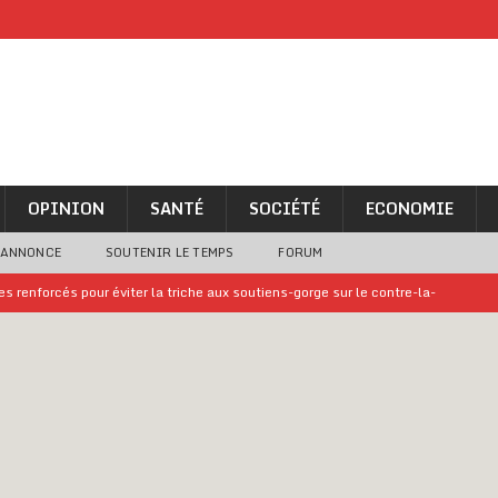
OPINION
SANTÉ
SOCIÉTÉ
ECONOMIE
 ANNONCE
SOUTENIR LE TEMPS
FORUM
 renforcés pour éviter la triche aux soutiens-gorge sur le contre-la-
iam confirme sa présence à la fête nationale
A LA UNE
uelques jours de congés en Grèce
A LA UNE
n billet de loterie gagnant que son propriétaire avait envoyé à un proche