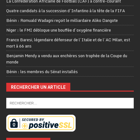
La Confédération Africaine de Football (CAF) à contre-courant
Quatre candidats à la succession d’Infantino à la tête de la FIFA
Bénin : Romuald Wadagni reçoit le milliardaire Aliko Dangote
Niger : le FMI débloque une bouffée d’oxygène financière
Franco Baresi, légendaire défenseur de l’Italie et de l’AC Milan, est
mort à 66 ans
Benjamin Mendy a vendu aux enchères son trophée de la Coupe du
monde
Bénin : les membres du Sénat installés
RECHERCHER UN ARTICLE