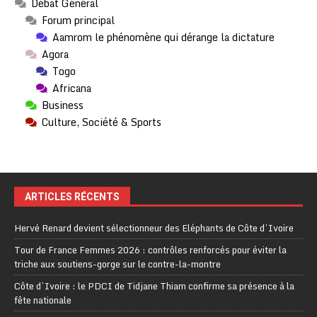
Débat Général
Forum principal
Aamrom le phénomène qui dérange la dictature
Agora
Togo
Africana
Business
Culture, Société & Sports
ARTICLES RÉCENTS
Hervé Renard devient sélectionneur des Eléphants de Côte d’Ivoire
Tour de France Femmes 2026 : contrôles renforcés pour éviter la
triche aux soutiens-gorge sur le contre-la-montre
Côte d’Ivoire : le PDCI de Tidjane Thiam confirme sa présence à la
fête nationale