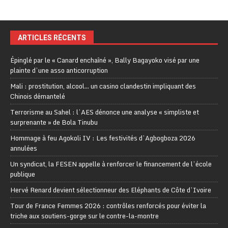
ARTICLES RÉCENTS
Épinglé par le « Canard enchaîné », Bally Bagayoko visé par une
plainte d’une asso anticorruption
Mali : prostitution, alcool… un casino clandestin impliquant des
Chinois démantelé
Terrorisme au Sahel : l’AES dénonce une analyse « simpliste et
surprenante » de Bola Tinubu
Hommage à feu Agokoli IV : Les festivités d’Agbogboza 2026
annulées
Un syndicat, la FESEN appelle à renforcer le financement de l’école
publique
Hervé Renard devient sélectionneur des Eléphants de Côte d’Ivoire
Tour de France Femmes 2026 : contrôles renforcés pour éviter la
triche aux soutiens-gorge sur le contre-la-montre