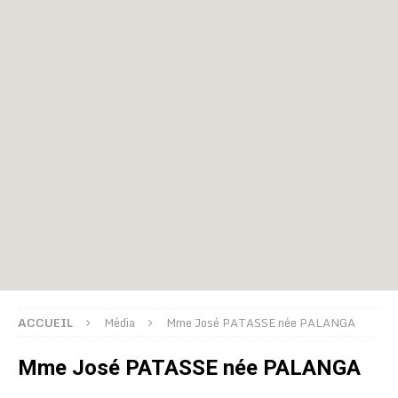
ACCUEIL
Média
Mme José PATASSE née PALANGA
Mme José PATASSE née PALANGA