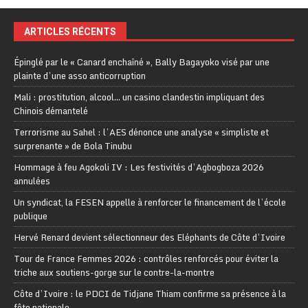
ARTICLES RÉCENTS
Épinglé par le « Canard enchaîné », Bally Bagayoko visé par une
plainte d’une asso anticorruption
Mali : prostitution, alcool… un casino clandestin impliquant des
Chinois démantelé
Terrorisme au Sahel : l’AES dénonce une analyse « simpliste et
surprenante » de Bola Tinubu
Hommage à feu Agokoli IV : Les festivités d’Agbogboza 2026
annulées
Un syndicat, la FESEN appelle à renforcer le financement de l’école
publique
Hervé Renard devient sélectionneur des Eléphants de Côte d’Ivoire
Tour de France Femmes 2026 : contrôles renforcés pour éviter la
triche aux soutiens-gorge sur le contre-la-montre
Côte d’Ivoire : le PDCI de Tidjane Thiam confirme sa présence à la
fête nationale