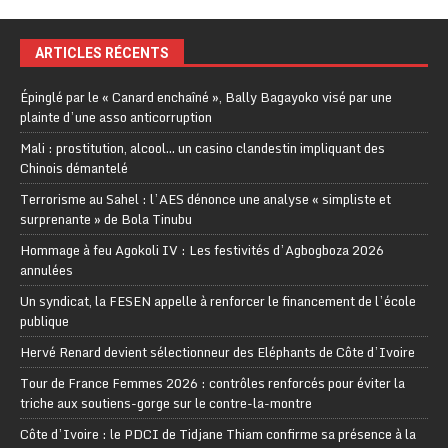
ARTICLES RÉCENTS
Épinglé par le « Canard enchaîné », Bally Bagayoko visé par une
plainte d’une asso anticorruption
Mali : prostitution, alcool… un casino clandestin impliquant des
Chinois démantelé
Terrorisme au Sahel : l’AES dénonce une analyse « simpliste et
surprenante » de Bola Tinubu
Hommage à feu Agokoli IV : Les festivités d’Agbogboza 2026
annulées
Un syndicat, la FESEN appelle à renforcer le financement de l’école
publique
Hervé Renard devient sélectionneur des Eléphants de Côte d’Ivoire
Tour de France Femmes 2026 : contrôles renforcés pour éviter la
triche aux soutiens-gorge sur le contre-la-montre
Côte d’Ivoire : le PDCI de Tidjane Thiam confirme sa présence à la