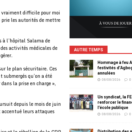
 vraiment difficile pour moi
 prie les autorités de mettre
és à l’hôpital Salama de
des activités médicales de
AUTRE TEMPS
gérer.
Hommage à feu Ag
sur le plan sécuritaire. Ces
festivités d’Agb
annulées
nt submergés qu’on a été
08/08/2026
0
dans la prise en charge »,
Un syndicat, la F
renforcer le fina
ursuit depuis le mois de juin
l’école publique
nt accentué leurs attaques
08/08/2026
0
se et la rébellion de la CRP,
Distribution des