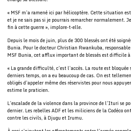
« MSF m’a ramené ici par hélicoptère. Cette situation est
et je ne sais pas si je pourrais remarcher normalement. Je
fin à cette guerre », implore-t-elle.
Depuis le mois de juin, plus de 300 blessés ont été soign
Bunia. Pour le docteur Christian Rwankuba, responsable 
MSF Bunia, cet afflux important de blessés est difficile à 
« La grande difficulté, c’est l’accès. La route est bloquée 
derniers temps, on a eu beaucoup de cas. On est telleme
obligés d’appeler même des réservistes pour nous appuyer 
estime le praticien.
L’escalade de la violence dans la province de l’Ituri se po
dernier. Les rebelles ADF et les miliciens de la Codéco o
contre les civils, à Djugu et Irumu.
À ceci s’ajoutent les affrontements entre l’armée congolai