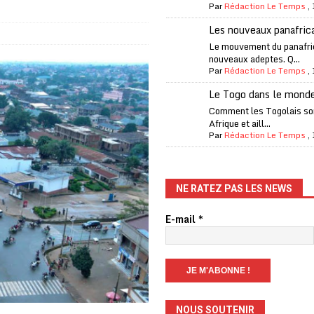
Par
Rédaction Le Temps
,
rcer le financement de l’école publique
A LA UNE
Les nouveaux panafric
es Eléphants de Côte d’Ivoire
A LA UNE
Le mouvement du panafri
nouveaux adeptes. Q...
 renforcés pour éviter la triche aux soutiens-gorge sur le contre-la-
Par
Rédaction Le Temps
,
Le Togo dans le mond
iam confirme sa présence à la fête nationale
A LA UNE
Comment les Togolais son
Afrique et aill...
uelques jours de congés en Grèce
A LA UNE
Par
Rédaction Le Temps
,
n billet de loterie gagnant que son propriétaire avait envoyé à un proche
NE RATEZ PAS LES NEWS
one Oti-Sud enregistre 99% de couverture
A LA UNE
E-mail
*
l (CAF) à contre-courant
COOPÉRATION
fantino à la tête de la FIFA
A LA UNE
de favoritisme présumé quand il était à l’UEFA
A LA UNE
NOUS SOUTENIR