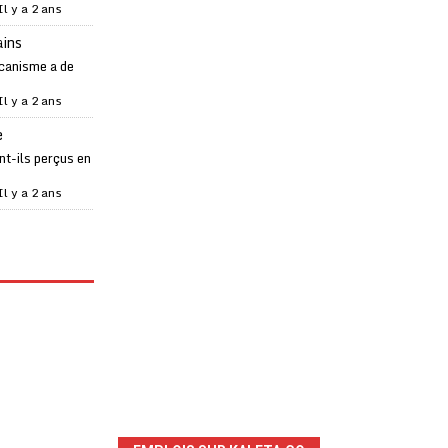
Il y a 2 ans
ains
canisme a de
Il y a 2 ans
e
t-ils perçus en
Il y a 2 ans