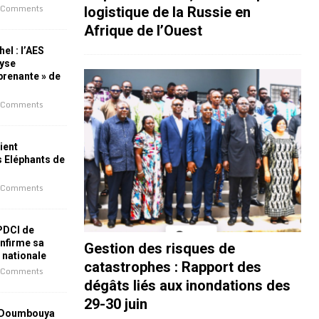
 Comments
logistique de la Russie en
Afrique de l’Ouest
el : l’AES
lyse
rprenante » de
 Comments
ient
s Eléphants de
 Comments
 PDCI de
nfirme sa
Gestion des risques de
e nationale
catastrophes : Rapport des
 Comments
dégâts liés aux inondations des
29-30 juin
 Doumbouya