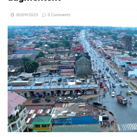
[ 08/08/2026 ]
Un syndicat, la FESEN appelle à renfo
30/09/2025
0 Comments
[ 05/08/2026 ]
Hervé Renard devient sélectionneur d
[ 05/08/2026 ]
Tour de France Femmes 2026 : contrôles
montre
GENRE
[ 05/08/2026 ]
Côte d’Ivoire : le PDCI de Tidjane Th
[ 02/08/2026 ]
Guinée : Mamadi Doumbouya s’offre q
[ 02/08/2026 ]
Une factrice arrêtée après avoir volé u
GENRE
[ 02/08/2026 ]
Distribution des moustiquaires : La z
[ 02/08/2026 ]
La Confédération Africaine de Footbal
[ 01/08/2026 ]
Quatre candidats à la succession d’In
[ 09/08/2026 ]
Gianni Infantino rattrapé pour un cas 