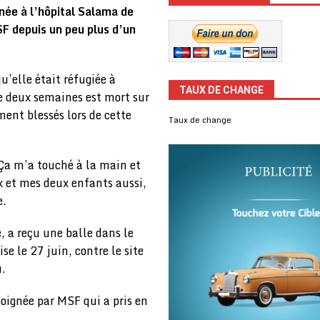
née à l’hôpital Salama de
SF depuis un peu plus d’un
u’elle était réfugiée à
TAUX DE CHANGE
de deux semaines est mort sur
ment blessés lors de cette
Taux de change
 Ça m’a touché à la main et
x et mes deux enfants aussi,
e.
 a reçu une balle dans le
e le 27 juin, contre le site
u.
soignée par MSF qui a pris en