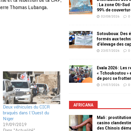
: La zone Oti-Sud
guerre Thomas Lubanga.
99% de couvertur
02/08/2026
0
Sotouboua: Des é
formés aux techn
d’élevage des ca
23/07/2026
0
Evala 2026 : Les 
« Tchoukoutou » e
de porc se frotte
19/07/2026
0
AFRICANA
Deux véhicules du CICR
braqués dans l’Ouest du
Niger
Mali : prostitutio
casino clandesti
19/09/2019
des Chinois dém
Dans "Actualité"