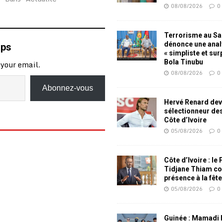
08/08/2026
0
Terrorisme au Sah
dénonce une ana
mps
« simpliste et su
Bola Tinubu
 your email.
08/08/2026
0
Abonnez-vous
Hervé Renard dev
sélectionneur de
Côte d’Ivoire
05/08/2026
0
Côte d’Ivoire : le
Tidjane Thiam co
présence à la fêt
05/08/2026
0
Guinée : Mamadi