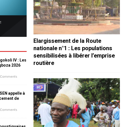
Elargissement de la Route
nationale n°1 : Les populations
sensibilisées à libérer l’emprise
okoli IV : Les
routière
ogboza 2026
 Comments
ESEN appelle à
ncement de
 Comments
 moustiquaires