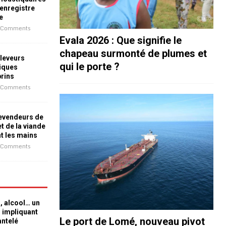
 enregistre
e
 Comments
Evala 2026 : Que signifie le
chapeau surmonté de plumes et
leveurs
qui le porte ?
iques
prins
 Comments
revendeurs de
t de la viande
nt les mains
 Comments
n, alcool… un
n impliquant
Le port de Lomé, nouveau pivot
antelé