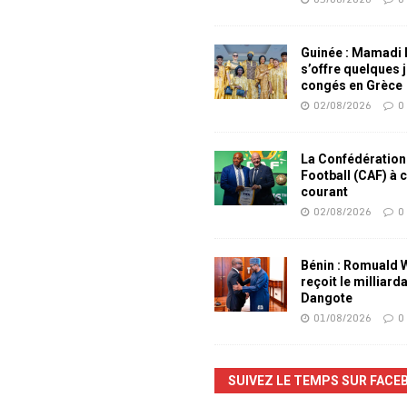
Guinée : Mamadi
s’offre quelques 
congés en Grèce
02/08/2026
0
La Confédération
Football (CAF) à 
courant
02/08/2026
0
Bénin : Romuald
reçoit le milliard
Dangote
01/08/2026
0
SUIVEZ LE TEMPS SUR FACE