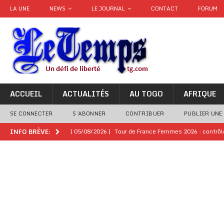
LA UNE
NEWS
LE JOURNAL
CONTACT
FORUM
ACCUEIL
ACTUALITÉS
AU TOGO
AFRIQUE
SE CONNECTER
S’ABONNER
CONTRIBUER
PUBLIER UNE
[ 05/08/2026 ]
Tour de France Femmes 2026 : contrôles
INFO BRÈVE:
montre
GENRE
[ 05/08/2026 ]
Côte d’Ivoire : le PDCI de Tidjane Th
[ 02/08/2026 ]
Guinée : Mamadi Doumbouya s’offre q
[ 02/08/2026 ]
Une factrice arrêtée après avoir volé u
GENRE