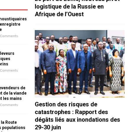
logistique de la Russie en
Afrique de l’Ouest
 moustiquaires
 enregistre
e
 Comments
leveurs
iques
prins
 Comments
revendeurs de
t de la viande
nt les mains
Gestion des risques de
 Comments
catastrophes : Rapport des
dégâts liés aux inondations des
 la Route
29-30 juin
es populations