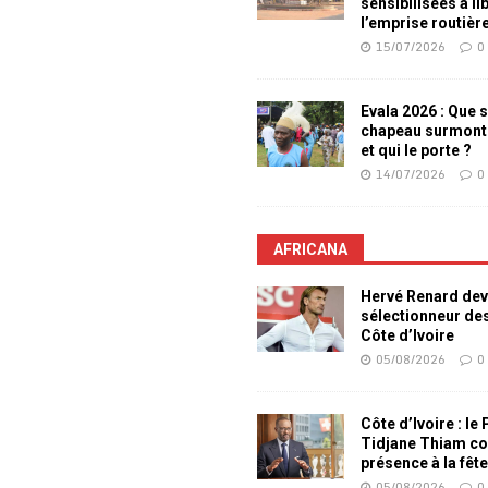
sensibilisées à li
l’emprise routièr
15/07/2026
0
Evala 2026 : Que s
chapeau surmont
et qui le porte ?
14/07/2026
0
AFRICANA
Hervé Renard dev
sélectionneur de
Côte d’Ivoire
05/08/2026
0
Côte d’Ivoire : le
Tidjane Thiam co
présence à la fêt
05/08/2026
0