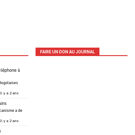
FAIRE UN DON AU JOURNAL
téléphone à
 togolaises
Il y a 2 ans
ains
canisme a de
Il y a 2 ans
e