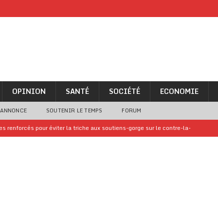
OPINION
SANTÉ
SOCIÉTÉ
ECONOMIE
 ANNONCE
SOUTENIR LE TEMPS
FORUM
 renforcés pour éviter la triche aux soutiens-gorge sur le contre-la-
iam confirme sa présence à la fête nationale
A LA UNE
uelques jours de congés en Grèce
A LA UNE
n billet de loterie gagnant que son propriétaire avait envoyé à un proche