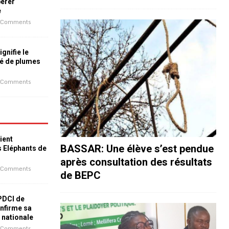
bérer
e
 Comments
ignifie le
é de plumes
 Comments
ient
BASSAR: Une élève s’est pendue
s Eléphants de
après consultation des résultats
 Comments
de BEPC
 PDCI de
nfirme sa
e nationale
 Comments