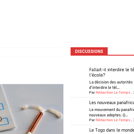
one Oti-Sud enregistre 99% de couverture
A LA UNE
l (CAF) à contre-courant
COOPÉRATION
fantino à la tête de la FIFA
A LA UNE
liardaire Aliko Dangote
A LA UNE
’oxygène financière
ECONOMIE
DISCUSSIONS
 l’Italie et de l’AC Milan, est mort à 66 ans
A LA UNE
 son trophée de la Coupe du monde
MONDE
Fallait-il interdire le 
l'école?
és
A LA UNE
La décision des autorités
EFA menace à «l’unanimité» d’un boycott des Coupes du monde
d'interdire le tél...
Par
Rédaction Le Temps
,
Les nouveaux panafric
 Amnesty International exige une enquête
A LA UNE
Le mouvement du panafri
nouveaux adeptes. Q...
es Eléphants de Côte d’Ivoire
A LA UNE
Par
Rédaction Le Temps
,
Le Togo dans le mond