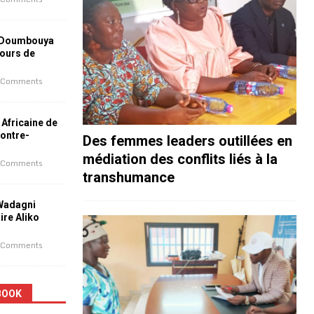
 Doumbouya
jours de
 Comments
 Africaine de
contre-
Des femmes leaders outillées en
médiation des conflits liés à la
 Comments
transhumance
 Wadagni
aire Aliko
 Comments
BOOK