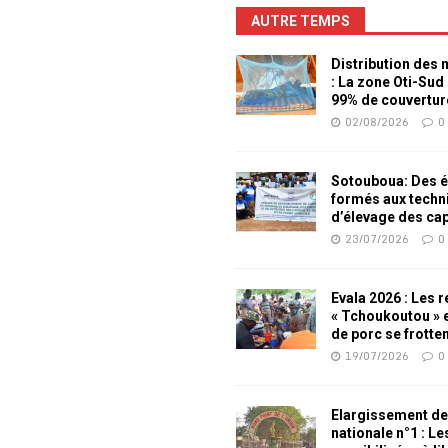
AUTRE TEMPS
Distribution des
: La zone Oti-Sud
99% de couvertur
02/08/2026
0
Sotouboua: Des é
formés aux techn
d’élevage des ca
23/07/2026
0
Evala 2026 : Les 
« Tchoukoutou » e
de porc se frotte
19/07/2026
0
Elargissement de
nationale n°1 : L