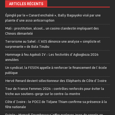
ARTICLES RÉCENTS
Épinglé par le « Canard enchaîné », Bally Bagayoko visé par une
plainte d’une asso anticorruption
Mali : prostitution, alcool… un casino clandestin impliquant des
Chinois démantelé
Terrorisme au Sahel : l’AES dénonce une analyse « simpliste et
surprenante » de Bola Tinubu
Hommage à feu Agokoli IV : Les festivités d’Agbogboza 2026
annulées
Un syndicat, la FESEN appelle à renforcer le financement de l’école
publique
Hervé Renard devient sélectionneur des Eléphants de Côte d’Ivoire
Tour de France Femmes 2026 : contrôles renforcés pour éviter la
triche aux soutiens-gorge sur le contre-la-montre
Côte d’Ivoire : le PDCI de Tidjane Thiam confirme sa présence à la
fête nationale
Guinée : Mamadi Doumbouya s’offre quelques jours de congés en