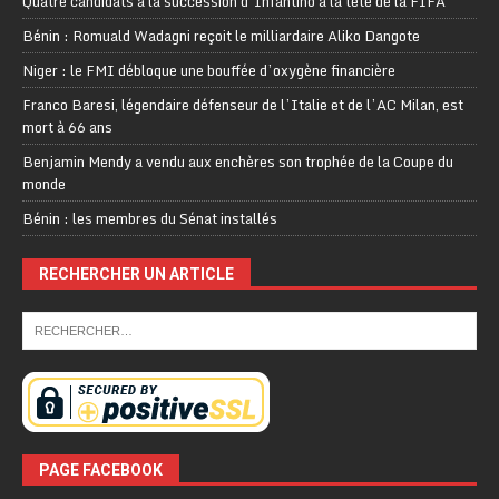
Quatre candidats à la succession d’Infantino à la tête de la FIFA
Bénin : Romuald Wadagni reçoit le milliardaire Aliko Dangote
Niger : le FMI débloque une bouffée d’oxygène financière
Franco Baresi, légendaire défenseur de l’Italie et de l’AC Milan, est
mort à 66 ans
Benjamin Mendy a vendu aux enchères son trophée de la Coupe du
monde
Bénin : les membres du Sénat installés
RECHERCHER UN ARTICLE
PAGE FACEBOOK