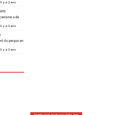
Il y a 2 ans
ains
canisme a de
Il y a 2 ans
e
t-ils perçus en
Il y a 2 ans