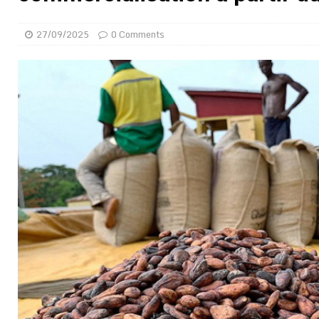
[ 01/08/2026 ]
Quatre candidats à la succession d’In
27/09/2025
0 Comments
[ 01/08/2026 ]
Bénin : Romuald Wadagni reçoit le mil
[ 31/07/2026 ]
Niger : le FMI débloque une bouffée d
[ 31/07/2026 ]
Franco Baresi, légendaire défenseur de
[ 31/07/2026 ]
Benjamin Mendy a vendu aux enchères
[ 31/07/2026 ]
Bénin : les membres du Sénat install
[ 31/07/2026 ]
Projet d’investisseurs à la Fifa: l’U
BUSINESS
[ 30/07/2026 ]
Mali : au moins 19 soldats exécutés,
[ 05/08/2026 ]
Hervé Renard devient sélectionneur d