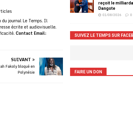
reçoit le milliard
Dangote
ticles
01/08/2026
0
 du journal Le Temps. Il
resse écrite et audiovisuelle.
ficacité.
Contact Email:
SUIVEZ LE TEMPS SUR FACE
SUIVANT
Jah Fakoly bloqué en
Polynésie
FAIRE UN DON