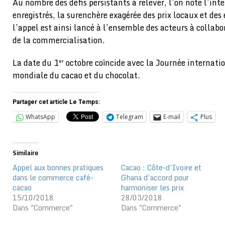
Au nombre des défis persistants à relever, l’on note l’in
enregistrés, la surenchère exagérée des prix locaux et des
l’appel est ainsi lancé à l’ensemble des acteurs à collabor
de la commercialisation.
La date du 1
octobre coïncide avec la Journée internatio
er
mondiale du cacao et du chocolat.
Partager cet article Le Temps:
WhatsApp
Telegram
E-mail
Plus
Similaire
Appel aux bonnes pratiques
Cacao : Côte-d’Ivoire et
dans le commerce café-
Ghana d’accord pour
cacao
harmoniser les prix
15/10/2018
28/03/2018
Dans "Commerce"
Dans "Commerce"