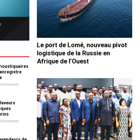
Le port de Lomé, nouveau pivot
logistique de la Russie en
Afrique de l’Ouest
 moustiquaires
 enregistre
e
 Comments
leveurs
iques
prins
 Comments
revendeurs de