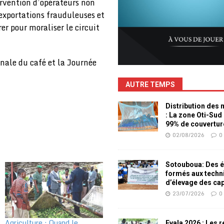
tervention d’opérateurs non
 exportations frauduleuses et
er pour moraliser le circuit
nale du café et la Journée
AUTRE TEMPS
Distribution des
: La zone Oti-Sud
99% de couvertur
02/08/2026
0
Sotouboua: Des é
formés aux techn
d’élevage des ca
23/07/2026
0
Agriculture : Quand le
Evala 2026 : Les 