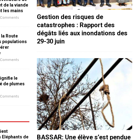
t de la viande
nt les mains
Gestion des risques de
 Comments
catastrophes : Rapport des
dégâts liés aux inondations des
 la Route
29-30 juin
es populations
bérer
e
 Comments
ignifie le
é de plumes
 Comments
ient
BASSAR: Une élève s’est pendue
s Eléphants de