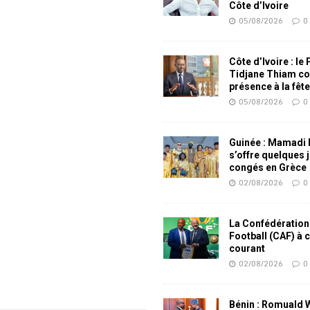
Côte d’Ivoire
05/08/2026
0
Côte d’Ivoire : le
Tidjane Thiam co
présence à la fêt
05/08/2026
0
Guinée : Mamadi
s’offre quelques 
congés en Grèce
02/08/2026
0
La Confédération
Football (CAF) à 
courant
02/08/2026
0
Bénin : Romuald