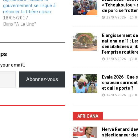
gouvernement se risque à
« Tchoukoutou » e
relancer la filière cacao
de porc se frotte
18/05/2017
19/07/2026
0
Dans "A La Une"
Elargissement de
nationale n°1 : L
sensibilisées à li
l’emprise routièr
mps
15/07/2026
0
 your email.
Evala 2026 : Que s
Abonnez-vous
chapeau surmont
et qui le porte ?
14/07/2026
0
AFRICANA
Hervé Renard dev
sélectionneur de