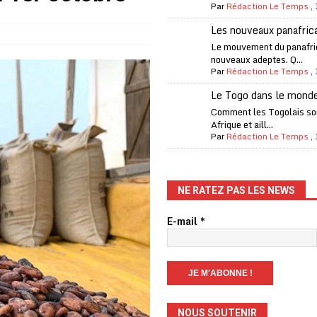
Par
Rédaction Le Temps
,
fantino à la tête de la FIFA
A LA UNE
Les nouveaux panafric
liardaire Aliko Dangote
A LA UNE
Le mouvement du panafri
nouveaux adeptes. Q...
’oxygène financière
ECONOMIE
Par
Rédaction Le Temps
,
 l’Italie et de l’AC Milan, est mort à 66 ans
A LA UNE
Le Togo dans le mond
Comment les Togolais son
 son trophée de la Coupe du monde
MONDE
Afrique et aill...
és
A LA UNE
Par
Rédaction Le Temps
,
EFA menace à «l’unanimité» d’un boycott des Coupes du monde
NE RATEZ PAS LES NEWS
 Amnesty International exige une enquête
A LA UNE
E-mail
*
es Eléphants de Côte d’Ivoire
A LA UNE
NOUS SOUTENIR